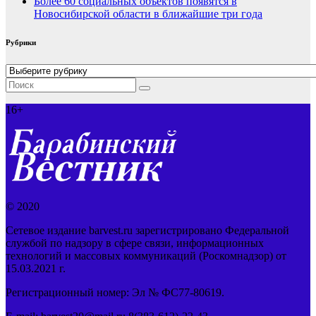
Более 60 социальных объектов появятся в
Новосибирской области в ближайшие три года
Рубрики
Рубрики
16+
© 2020
Сетевое издание barvest.ru зарегистрировано Федеральной
службой по надзору в сфере связи, информационных
технологий и массовых коммуникаций (Роскомнадзор) от
15.03.2021 г.
Регистрационный номер: Эл № ФС77-80619.