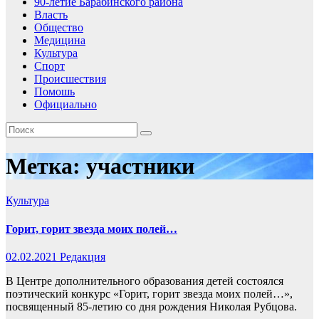
90-летие Барабинского района
Власть
Общество
Медицина
Культура
Спорт
Происшествия
Помошь
Официально
Метка:
участники
Культура
Горит, горит звезда моих полей…
02.02.2021
Редакция
В Центре дополнительного образования детей состоялся
поэтический конкурс «Горит, горит звезда моих полей…»,
посвященный 85-летию со дня рождения Николая Рубцова.