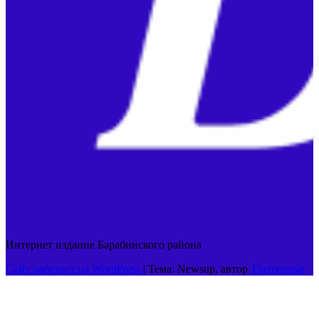
Интернет издание Барабинского района
Сайт работает на WordPress
|
Тема: Newsup, автор
Themeansar