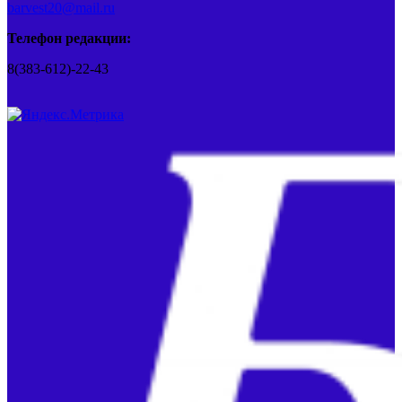
barvest20@mail.ru
Телефон редакции:
8(383-612)-22-43