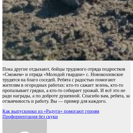
Пока другие отдыхают, бойцы трудового отряда подростков
«Сможем» и отряда «Молодой гвардии» с. Новокозловское
трудятся на благо соседей. Ребята с радостью помогают
жителям в огородных работах: кто-то сажает зелень, кто-то
пропалывает грядки, а кто-то собирает урожай. И всё это не
ради награды, а по доброте душевной. Спасибо вам, ребята, за
отзывчивость и работу. Вы — пример для каждого.
Навигация
Как выпускники из «Радуги» помогают героям
Профориентация без скуки
по
записям