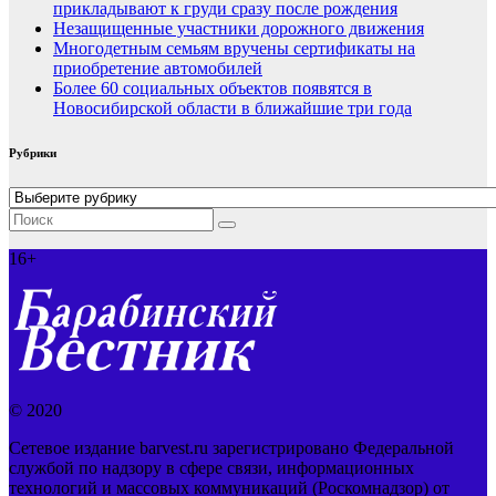
прикладывают к груди сразу после рождения
Незащищенные участники дорожного движения
Многодетным семьям вручены сертификаты на
приобретение автомобилей
Более 60 социальных объектов появятся в
Новосибирской области в ближайшие три года
Рубрики
Рубрики
16+
© 2020
Сетевое издание barvest.ru зарегистрировано Федеральной
службой по надзору в сфере связи, информационных
технологий и массовых коммуникаций (Роскомнадзор) от