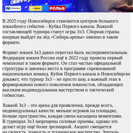
В 2025 году Новосибирск становится центром большого
хоккейного события – Кубка Первого канала. Важной
составляющей турнира станут игры 3х3. Сборная страны
впервые выйдет на лёд «Сибирь-арены» именно в таком
формате.
Формат хоккея 3х3 давно перестал быть экспериментальным.
Федерация хоккея России ещё в 2022 году провела первый
чемпионат в таком формате. Он стал частью официальной
структуры и завоевал место в программе соревнований
национальных команд. Кубок Первого канала в Новосибирске
докажет, что турнир 3х3 – не просто шоу, а важный этап в
формировании нового поколения хоккеистов, обладающих
высоким индивидуальным мастерством и тактической
гибкостью.
Хоккей 3х3 – это арена для проявления, прежде всего,
индивидуальных качеств: меньше игроков на площадке,
больше пространства, каждая смена насыщена моментами.
В турнирах 3х3 запрещены силовые приемы, однако это
делает игру ещё более зрелищной. Акцент смещается
на скорость, точность и техническое мастерство. Зритель