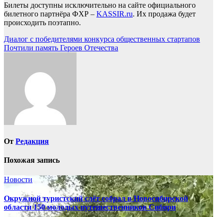
Билеты доступны исключительно на сайте официального
билетного партнёра ФХР –
KASSIR.ru
. Их продажа будет
происходить поэтапно.
Навигация
Диалог с победителями конкурса общественных стартапов
Почтили память Героев Отечества
по
записям
От
Редакция
Похожая запись
Новости
Окружной туристский слёт собрал в Новосибирской
области 150 молодых путешественников Сибири