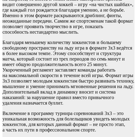
видит совершенно другой хоккей – игру «на чистых шайбах»,
где каждый гол рождается благодаря умению, а не борьбе.
Именно в этом формате раскрываются дриблинг, финты,
неожиданные передачи. Самим же спортсменам такой формат
позволяет проявить творчество в игре, показать
способность нестандартно мыслить.
Благодаря меньшему количеству хоккеистов и большему
свободному пространству на льду игра в формате 3х3 ведётся
в более высоком темпе. Этому способствует и структура
матча, который состоит из трех периодов по семь минут и
имеет общую продолжительность всего 25 минут.
Укороченный регламент заставляет команды работать
на максимальной скорости в течение всей игры. Формат игры
3х3 позволяет молодым хоккеистам быстро развивать технику,
мышление и умение принимать мгновенные решения на льду.
Дополнительный вклад в динамику вносит и система
наказаний: за нарушение правил вместо привычного
удаления назначается буллит.
Включение в программу турнира соревнований 3х3 – это
уникальная возможность для болельщиков увидеть молодых
хоккеистов, для которых данный формат – не просто этап,
а часть их пути в профессиональном спорте.