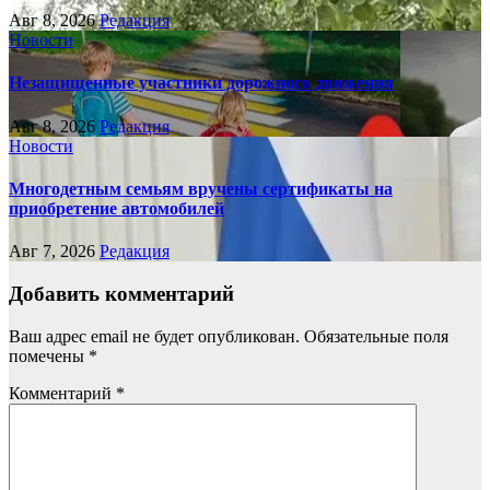
Авг 8, 2026
Редакция
Новости
Незащищенные участники дорожного движения
Авг 8, 2026
Редакция
Новости
Многодетным семьям вручены сертификаты на
приобретение автомобилей
Авг 7, 2026
Редакция
Добавить комментарий
Ваш адрес email не будет опубликован.
Обязательные поля
помечены
*
Комментарий
*