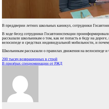
В преддверии летних школьных каникул, сотрудники Госавто
В ходе бесед сотрудники Госавтоинспекции проинформировали
рассказали школьникам о том, как не попасть в беду на дороге
велосипеде и средствах индивидуальной мобильности, и поче
Школьникам рассказали о правилах движения на велосипеде и 
Навигация
200 тысяч возвращенных в строй
В призёрах спецноминации от РЖД
по
записям