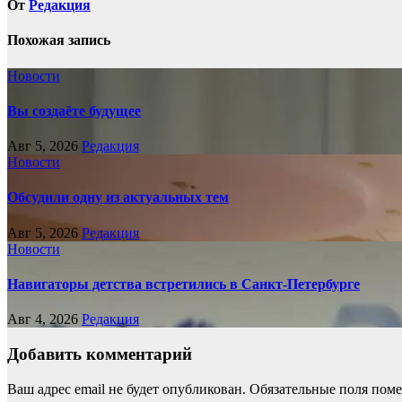
От
Редакция
Похожая запись
Новости
Вы создаёте будущее
Авг 5, 2026
Редакция
Новости
Обсудили одну из актуальных тем
Авг 5, 2026
Редакция
Новости
Навигаторы детства встретились в Санкт-Петербурге
Авг 4, 2026
Редакция
Добавить комментарий
Ваш адрес email не будет опубликован.
Обязательные поля пом