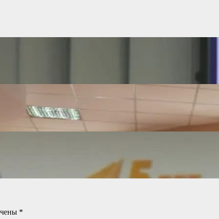
ечены
*