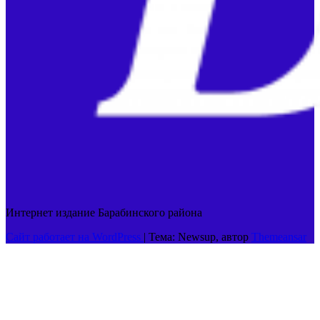
Интернет издание Барабинского района
Сайт работает на WordPress
|
Тема: Newsup, автор
Themeansar