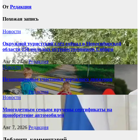
От
Редакция
Похожая запись
Новости
Окружной туристский слёт собрал в Новосибирской
области 150 молодых путешественников Сибири
Авг 8, 2026
Редакция
Новости
Незащищенные участники дорожного движения
Авг 8, 2026
Редакция
Новости
Многодетным семьям вручены сертификаты на
приобретение автомобилей
Авг 7, 2026
Редакция
Добавить комментарий