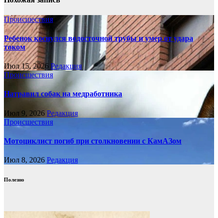
Происшествия
Ребенок коснулся водосточной трубы и умер от удара
током
Июл 15, 2026
Редакция
Происшествия
Натравил собак на медработника
Июл 9, 2026
Редакция
Происшествия
Мотоциклист погиб при столкновении с КамАЗом
Июл 8, 2026
Редакция
Полезно