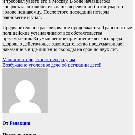
и требовал увезти его в Москву. В ходе начавшегося
конфликта автолюбитель нанес деревянной битой удар по
голове незнакомцу. После этого последний потерял
равновесие и упал.
Предварительное расследование продолжается. Транспортные
полицейские устанавливают все обстоятельства
преступления. За умышленное причинение легкого вреда
здоровью действующее законодательство предусматривает
наказание в виде лишения свободы на срок до двух лет.
Навигация
Машинист предстанет перед судом
Возбуждено уголовное дело об истязании детей
по
записям
От
Редакция
Похожая запись