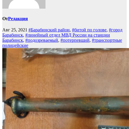
От
Редакция
Авг 25, 2021
#Барабинский район
,
#битой по голове
,
#город
Барабинск
,
#линейный отдел МВД России на станции
Барабинск
,
#подозреваемый
,
#потерпевший
,
#транспортные
полицейские