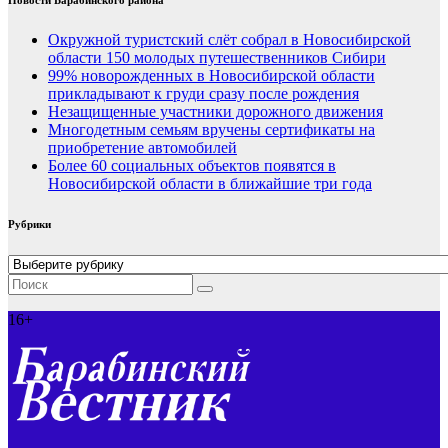
Новости Барабинского района
Окружной туристский слёт собрал в Новосибирской
области 150 молодых путешественников Сибири
99% новорожденных в Новосибирской области
прикладывают к груди сразу после рождения
Незащищенные участники дорожного движения
Многодетным семьям вручены сертификаты на
приобретение автомобилей
Более 60 социальных объектов появятся в
Новосибирской области в ближайшие три года
Рубрики
Рубрики
16+