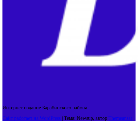
Интернет издание Барабинского района
Сайт работает на WordPress
|
Тема: Newsup, автор
Themeansar