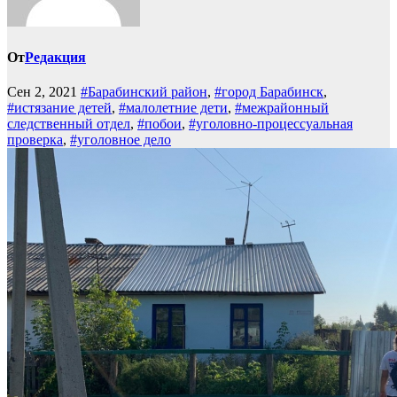
От
Редакция
Сен 2, 2021
#Барабинский район
,
#город Барабинск
,
#истязание детей
,
#малолетние дети
,
#межрайонный
следственный отдел
,
#побои
,
#уголовно-процессуальная
проверка
,
#уголовное дело