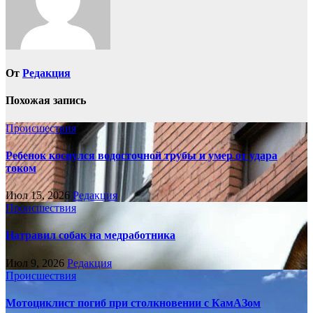
От
Редакция
Похожая запись
Происшествия
Ребенок коснулся водосточной трубы и умер от удара
током
Июл 15, 2026
Редакция
Происшествия
Натравил собак на медработника
Июл 9, 2026
Редакция
Происшествия
Мотоциклист погиб при столкновении с КамАЗом