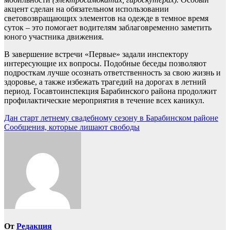
акцент сделан на обязательном использовании
световозвращающих элементов на одежде в темное время
суток – это помогает водителям заблаговременно заметить
юного участника движения.
В завершение встречи «Первые» задали инспектору
интересующие их вопросы. Подобные беседы позволяют
подросткам лучше осознать ответственность за свою жизнь и
здоровье, а также избежать трагедий на дорогах в летний
период. Госавтоинспекция Барабинского района продолжит
профилактические мероприятия в течение всех каникул.
Навигация
Дан старт летнему свадебному сезону в Барабинском районе
Сообщения, которые лишают свободы
по
записям
От
Редакция