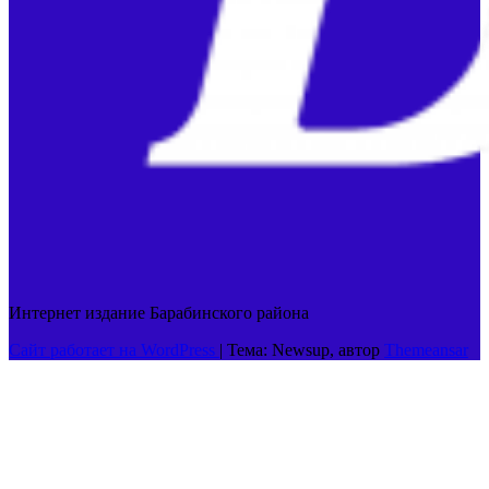
Интернет издание Барабинского района
Сайт работает на WordPress
|
Тема: Newsup, автор
Themeansar