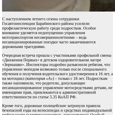
С наступлением летнего сезона сотрудники
Госавтоинспекции Барабинского района
усилили
профилактическую работу среди подростков. Особое
внимание уделяется недопущению управления
мототранспортом несовершеннолетними – ведь
несанкционированные поездки часто заканчиваются
дорожными трагедиями.
Очередная встреча прошла с участниками профильной смены
«Движения Первых» в детском оздоровительном лагере
«Зернышко». Инспекторы подробно разъяснили ребятам, что
управление мопедом возможно только после специального
обучения и получения водительского удостоверения в 16 лет, а
на мотоцикл
(категория «А»)
– только с 18 лет. Подросткам
также напомнили, что родители, допускающие
несанкционированное управление мотосредствами детьми, не
имеющими прав, привлекаются к административной
ответственности по статье 5.35 КоАП РФ.
Кроме того, дорожные полицейские затронули правила
безопасной езды на велосипедах и средствах индивидуальной
мобильности
(электросамокатах, гироскутерах).
Особый