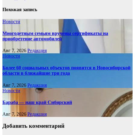
Похожая запись
Новости
Многодетным семьям вручены сертификаты на
приобретение автомобилей
Авг 7, 2026
Редакция
Новости
Более 60 социальных объектов появятся в Новосибирской
области в ближайшие три года
Авг 7, 2026
Редакция
Новости
Бараба — наш край Сибирский
Авг 7, 2026
Редакция
Добавить комментарий