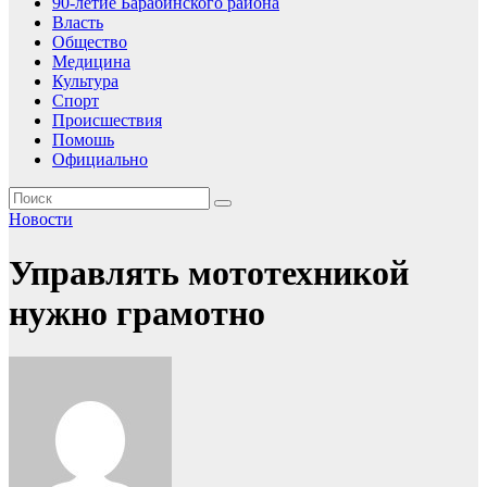
90-летие Барабинского района
Власть
Общество
Медицина
Культура
Спорт
Происшествия
Помошь
Официально
Новости
Управлять мототехникой
нужно грамотно