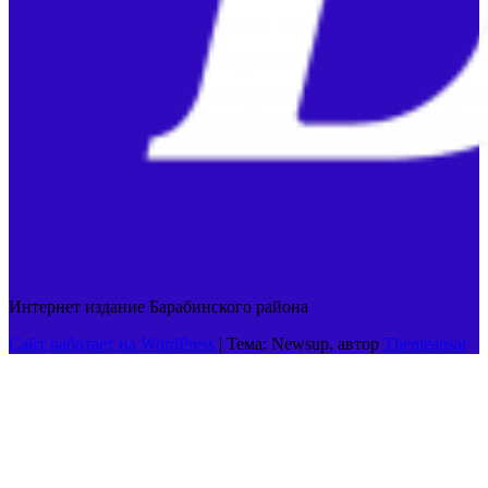
Интернет издание Барабинского района
Сайт работает на WordPress
|
Тема: Newsup, автор
Themeansar