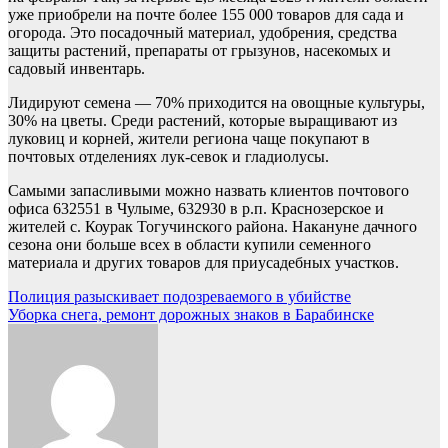
уже приобрели на почте более 155 000 товаров для сада и
огорода. Это посадочный материал, удобрения, средства
защиты растений, препараты от грызунов, насекомых и
садовый инвентарь.
Лидируют семена — 70% приходится на овощные культуры,
30% на цветы. Среди растений, которые выращивают из
луковиц и корней, жители региона чаще покупают в
почтовых отделениях лук-севок и гладиолусы.
Самыми запасливыми можно назвать клиентов почтового
офиса 632551 в Чулыме, 632930 в р.п. Краснозерское и
жителей с. Коурак Тогучинского района. Накануне дачного
сезона они больше всех в области купили семенного
материала и других товаров для приусадебных участков.
Навигация
Полиция разыскивает подозреваемого в убийстве
Уборка снега, ремонт дорожных знаков в Барабинске
по
записям