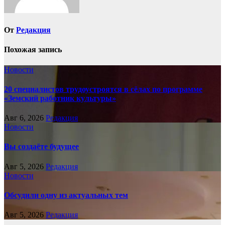
От
Редакция
Похожая запись
Новости
20 специалистов трудоустроятся в сёлах по программе
«Земский работник культуры»
Авг 6, 2026
Редакция
Новости
Вы создаёте будущее
Авг 5, 2026
Редакция
Новости
Обсудили одну из актуальных тем
Авг 5, 2026
Редакция