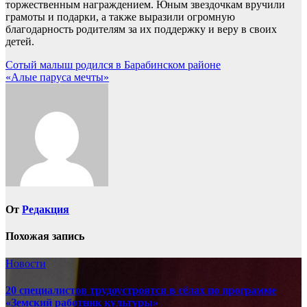
торжественным награждением. Юным звездочкам вручили
грамоты и подарки, а также выразили огромную
благодарность родителям за их поддержку и веру в своих
детей.
Навигация
Сотый малыш родился в Барабинском районе
«Алые паруса мечты»
по
записям
От
Редакция
Похожая запись
Новости
20 специалистов трудоустроятся в сёлах по программе
«Земский работник культуры»