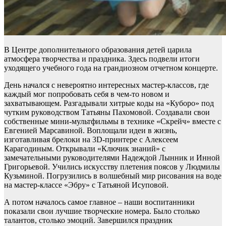
В Центре дополнительного образования детей царила
атмосфера творчества и праздника. Здесь подвели итоги
уходящего учебного года на грандиозном отчетном концерте.
День начался с невероятно интересных мастер-классов, где
каждый мог попробовать себя в чем-то новом и
захватывающем. Разгадывали хитрые коды на «Куборо» под
чутким руководством Татьяны Пахомовой. Создавали свои
собственные мини-мультфильмы в технике «Скрейч» вместе с
Евгенией Марсавиной. Воплощали идеи в жизнь,
изготавливая брелоки на 3D-принтере с Алексеем
Карагодиным. Открывали «Ключик знаний» с
замечательными руководителями Надеждой Лынник и Инной
Григорьевой. Учились искусству плетения поясов у Людмилы
Кузьминой. Погрузились в волшебный мир рисования на воде
на мастер-классе «Эбру» с Татьяной Исуповой.
А потом началось самое главное – наши воспитанники
показали свои лучшие творческие номера. Было столько
талантов, столько эмоций. Завершился праздник