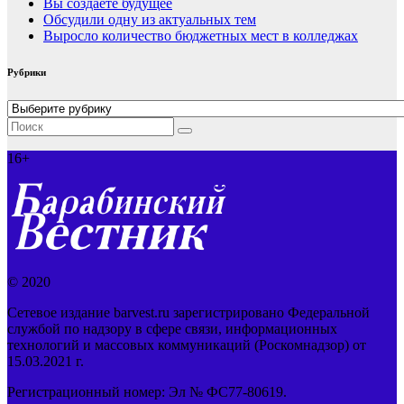
Вы создаёте будущее
Обсудили одну из актуальных тем
Выросло количество бюджетных мест в колледжах
Рубрики
Рубрики
16+
© 2020
Сетевое издание barvest.ru зарегистрировано Федеральной
службой по надзору в сфере связи, информационных
технологий и массовых коммуникаций (Роскомнадзор) от
15.03.2021 г.
Регистрационный номер: Эл № ФС77-80619.