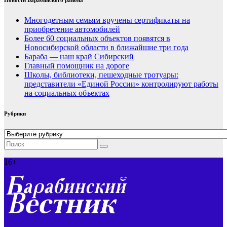
Новости Барабинского района
Многодетным семьям вручены сертификаты на
приобретение автомобилей
Более 60 социальных объектов появятся в
Новосибирской области в ближайшие три года
Бараба — наш край Сибирский
Главный помощник на дороге
Школы, библиотеки, пешеходные тротуары:
представители «Единой России» контролируют работы
на социальных объектах
Рубрики
Рубрики
16+