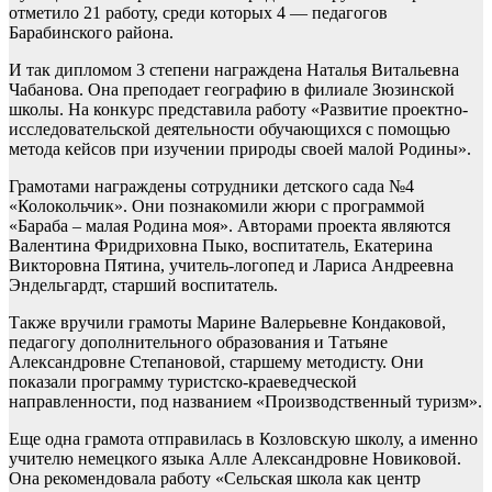
отметило 21 работу, среди которых 4 — педагогов
Барабинского района.
И так дипломом 3 степени награждена Наталья Витальевна
Чабанова. Она преподает географию в филиале Зюзинской
школы. На конкурс представила работу «Развитие проектно-
исследовательской деятельности обучающихся с помощью
метода кейсов при изучении природы своей малой Родины».
Грамотами награждены сотрудники детского сада №4
«Колокольчик». Они познакомили жюри с программой
«Бараба – малая Родина моя». Авторами проекта являются
Валентина Фридриховна Пыко, воспитатель, Екатерина
Викторовна Пятина, учитель-логопед и Лариса Андреевна
Эндельгардт, старший воспитатель.
Также вручили грамоты Марине Валерьевне Кондаковой,
педагогу дополнительного образования и Татьяне
Александровне Степановой, старшему методисту. Они
показали программу туристско-краеведческой
направленности, под названием «Производственный туризм».
Еще одна грамота отправилась в Козловскую школу, а именно
учителю немецкого языка Алле Александровне Новиковой.
Она рекомендовала работу «Сельская школа как центр