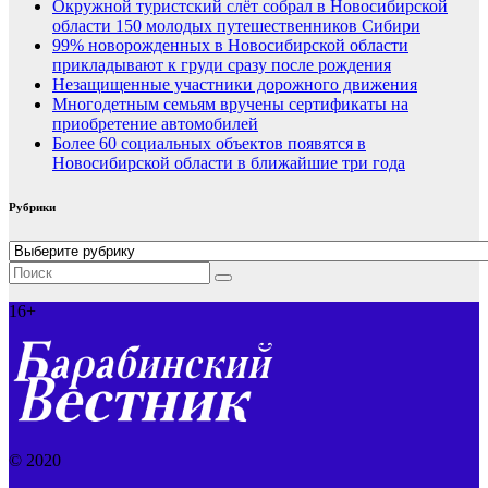
Окружной туристский слёт собрал в Новосибирской
области 150 молодых путешественников Сибири
99% новорожденных в Новосибирской области
прикладывают к груди сразу после рождения
Незащищенные участники дорожного движения
Многодетным семьям вручены сертификаты на
приобретение автомобилей
Более 60 социальных объектов появятся в
Новосибирской области в ближайшие три года
Рубрики
Рубрики
16+
© 2020