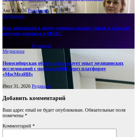
Авг 8, 2026
Редакция
Медицина
Как заботиться о своём здоровье можно узнать в каналах
центров здоровья в МАКС
Июл 31, 2026
Редакция
Медицина
Новосибирская область использует опыт медицинских
исследований с помощью ИИ через платформу
«МосМедИИ»
Июл 31, 2026
Редакция
Добавить комментарий
Ваш адрес email не будет опубликован.
Обязательные поля
помечены
*
Комментарий
*