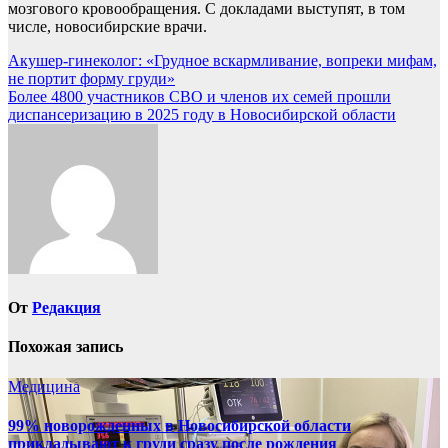
мозгового кровообращения. С докладами выступят, в том
числе, новосибирские врачи.
Навигация
Акушер-гинеколог: «Грудное вскармливание, вопреки мифам,
не портит форму груди»
по
Более 4800 участников СВО и членов их семей прошли
записям
диспансеризацию в 2025 году в Новосибирской области
От
Редакция
Похожая запись
Медицина
99% новорожденных в Новосибирской области
прикладывают к груди сразу после рождения