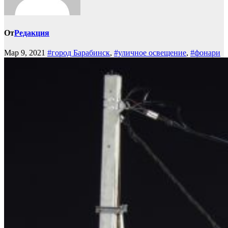
От
Редакция
Мар 9, 2021
#город Барабинск
,
#уличное освещение
,
#фонари