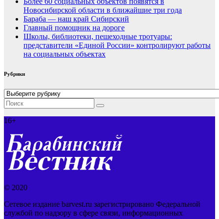
Более 60 социальных объектов появятся в
Новосибирской области в ближайшие три года
Бараба — наш край Сибирский
Главный помощник на дороге
Школы, библиотеки, пешеходные тротуары:
представители «Единой России» контролируют работы
на социальных объектах
Рубрики
Рубрики
16+
© 2020
Сетевое издание barvest.ru зарегистрировано Федеральной
службой по надзору в сфере связи, информационных