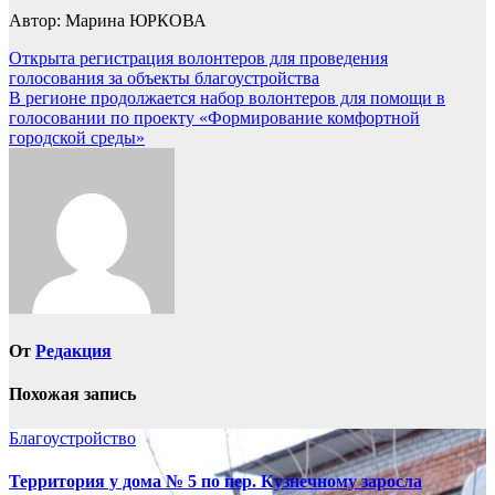
Автор: Марина ЮРКОВА
Навигация
Открыта регистрация волонтеров для проведения
голосования за объекты благоустройства
по
В регионе продолжается набор волонтеров для помощи в
записям
голосовании по проекту «Формирование комфортной
городской среды»
От
Редакция
Похожая запись
Благоустройство
Территория у дома № 5 по пер. Кузнечному заросла