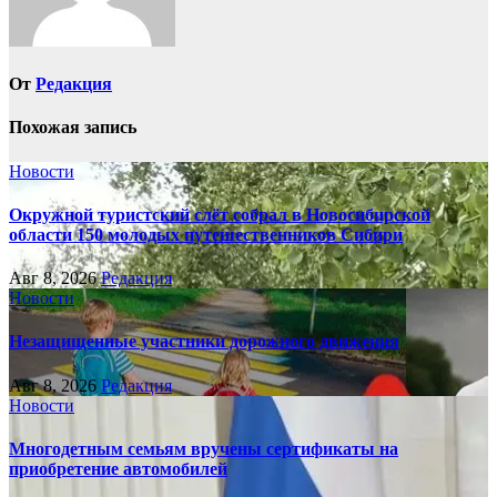
От
Редакция
Похожая запись
Новости
Окружной туристский слёт собрал в Новосибирской
области 150 молодых путешественников Сибири
Авг 8, 2026
Редакция
Новости
Незащищенные участники дорожного движения
Авг 8, 2026
Редакция
Новости
Многодетным семьям вручены сертификаты на
приобретение автомобилей