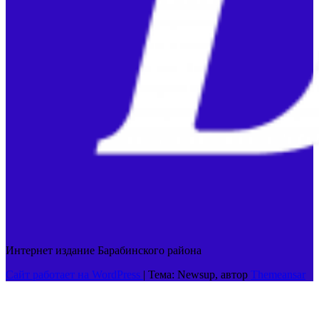
Интернет издание Барабинского района
Сайт работает на WordPress
|
Тема: Newsup, автор
Themeansar