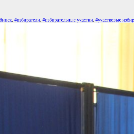
абинск
,
#избиратели
,
#избирательные участки
,
#участковые изби