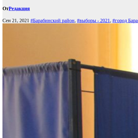
От
Редакция
Сен 21, 2021
#Барабинский район
,
#выборы - 2021
,
#город Бар