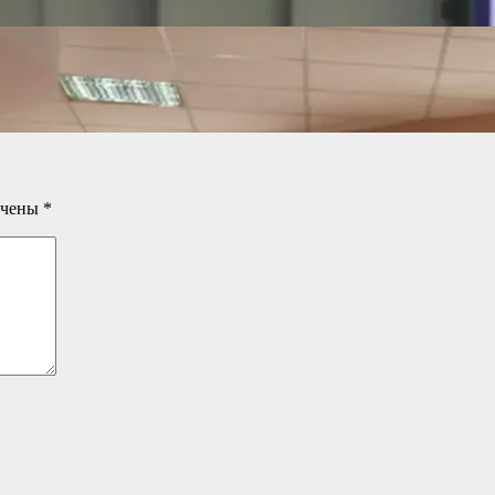
ечены
*