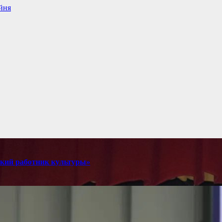
йня
мский работник культуры»