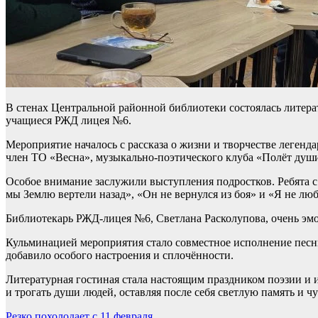
В стенах Центральной районной библиотеки состоялась литера
учащиеся РЖД лицея №6.
Мероприятие началось с рассказа о жизни и творчестве легенд
член ТО «Весна», музыкально-поэтического клуба «Полёт душ
Особое внимание заслужили выступления подростков. Ребята с
мы Землю вертели назад», «Он не вернулся из боя» и «Я не лю
Библиотекарь РЖД-лицея №6, Светлана Расколупова, очень эм
Кульминацией мероприятия стало совместное исполнение песни
добавило особого настроения и сплочённости.
Литературная гостиная стала настоящим праздником поэзии и 
и трогать души людей, оставляя после себя светлую память и ч
Резко похолодает с 11 февраля