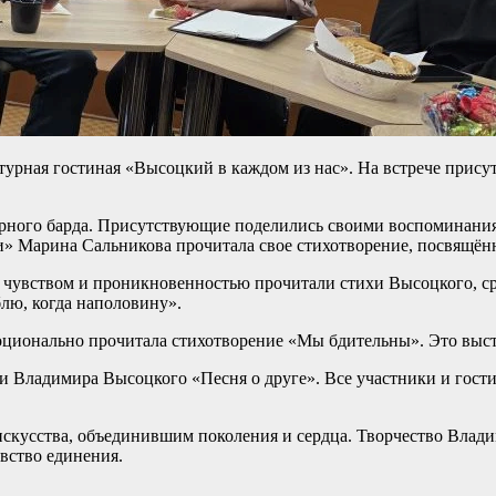
турная гостиная «Высоцкий в каждом из нас». На встрече прису
арного барда. Присутствующие поделились своими воспоминаниям
и» Марина Сальникова прочитала свое стихотворение, посвящё
 чувством и проникновенностью прочитали стихи Высоцкого, ср
блю, когда наполовину».
оционально прочитала стихотворение «Мы бдительны». Это выс
 Владимира Высоцкого «Песня о друге». Все участники и гости
искусства, объединившим поколения и сердца. Творчество Влад
увство единения.