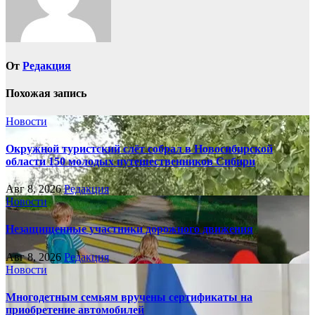
От
Редакция
Похожая запись
Новости
Окружной туристский слёт собрал в Новосибирской
области 150 молодых путешественников Сибири
Авг 8, 2026
Редакция
Новости
Незащищенные участники дорожного движения
Авг 8, 2026
Редакция
Новости
Многодетным семьям вручены сертификаты на
приобретение автомобилей