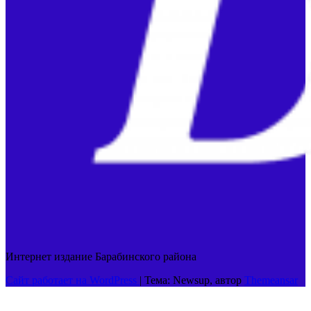
Интернет издание Барабинского района
Сайт работает на WordPress
|
Тема: Newsup, автор
Themeansar