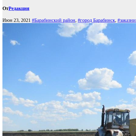
От
Редакция
Июн 23, 2021
#Барабинский район
,
#город Барабинск
,
#заказн