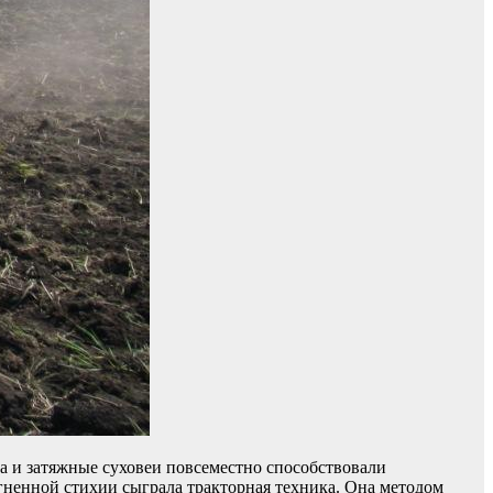
 и затяжные суховеи повсеместно способствовали
гненной стихии сыграла тракторная техника. Она методом