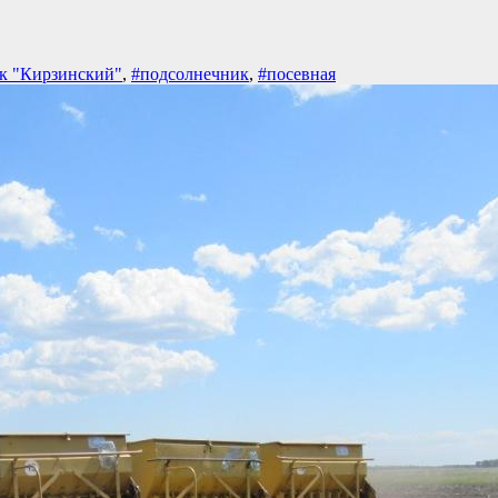
ик "Кирзинский"
,
#подсолнечник
,
#посевная