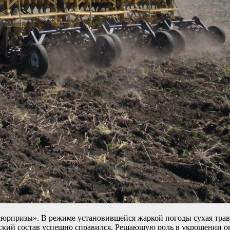
юрпризы». В режиме установившейся жаркой погоды сухая трава
рский состав успешно справился. Решающую роль в укрощении о