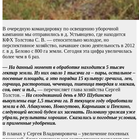
В очередную командировку по освещению уборочной
кампании мы отправились в д. Устьянцево, где находится
КФХ Толстова С. В. — относительно молодое, но
перспективное хозяйство, начавшее свою деятельность в 2012
г. в д. Белово с 800 га земли. Сегодня эта цифра увеличилась
более чем в 6 раз.
— На данный момент в обработке находится 5 тысяч
гектар земли. Из них около 1 тысячи га – пары, остальное –
посевные площади, а это порядка 15 культур: гречиха, лен,
горчица, расторопша, чечевица, пшеница твердая и мягкая,
соя, овес и т.д.,
— перечисляет глава хозяйства Сергей
Толстов. –
На сегодняшний день в МО Шубинское
выкуплены еще 1,5 тысячи га. В текущем году обработали
земли в дд. Абакумово, Новогутово, Кармышак и Пензино,
следующей весной будем их засевать. Половину урожая уже
убрали, результаты хорошие. Сказались и погодные условия,
и применные удобрения.
В планах у Сергея Владимировича – увеличение посевных