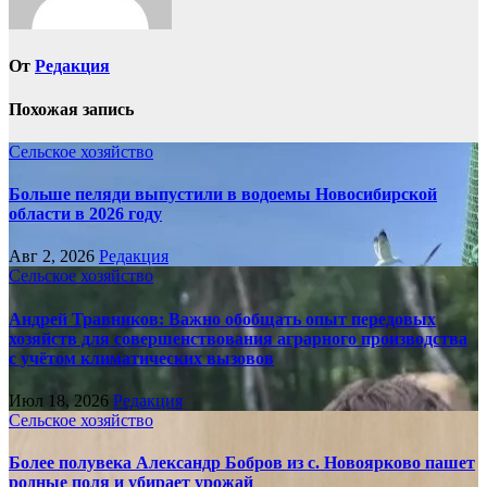
От
Редакция
Похожая запись
Сельское хозяйство
Больше пеляди выпустили в водоемы Новосибирской
области в 2026 году
Авг 2, 2026
Редакция
Сельское хозяйство
Андрей Травников: Важно обобщать опыт передовых
хозяйств для совершенствования аграрного производства
с учётом климатических вызовов
Июл 18, 2026
Редакция
Сельское хозяйство
Более полувека Александр Бобров из с. Новоярково пашет
родные поля и убирает урожай