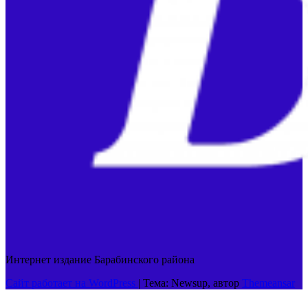
Интернет издание Барабинского района
Сайт работает на WordPress
|
Тема: Newsup, автор
Themeansar