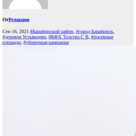
От
Редакция
Сен 16, 2021
#Барабинский район
,
#город Барабинск
,
#деревня Устьянцево
,
#КФХ Толство С В
,
#посевные
площади
,
#уборочная кампания