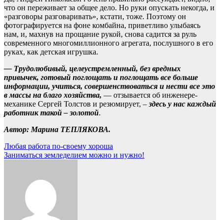
что он переживает за общее дело. Но руки опускать некогда, и
«разговоры разговаривать», кстати, тоже. Поэтому он
фотографируется на фоне комбайна, приветливо улыбаясь
нам, и, махнув на прощание рукой, снова садится за руль
современного многомиллионного агрегата, послушного в его
руках, как детская игрушка.
— Трудолюбивый, целеустремленный, без вредных
привычек, готовый поглощать и поглощать все больше
информации, учиться, совершенствоваться и нести все это
в массы на благо хозяйства,
— отзывается об инженере-
механике Сергей Толстов и резюмирует, –
здесь у нас каждый
работник такой – золотой
.
Автор: Марина ТЕПЛЯКОВА.
Навигация
Любая работа по-своему хороша
Заниматься земледелием можно и нужно!
по
записям