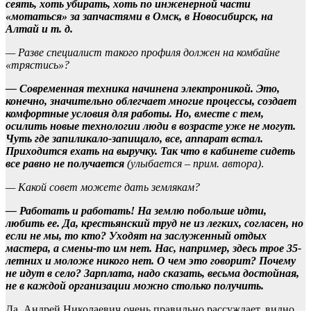
сеять, хоть убирать, хоть по инженерной части
«мотаться» за запчастями в Омск, в Новосибирск, на
Алтай и т. д.
— Разве специалист такого профиля должен на комбайне
«трястись»?
— Современная техника начинена электроникой. Это,
конечно, значительно облегчает многие процессы, создает
комфортные условия для работы. Но, вместе с тем,
осилить новые технологии люди в возрасте уже не могут.
Чуть где запиликало-запищало, все, аппарат встал.
Приходится ехать на выручку. Так что в кабинете сидеть
все равно не получается
(улыбается – прим. автора)
.
— Какой совет можете дать землякам?
— Работать и работать! На землю побольше идти,
любить ее. Да, крестьянский труд не из легких, согласен, но
если не мы, то кто? Уходят на заслуженный отдых
мастера, а смены-то им нет. Нас, например, здесь трое 35-
летних и моложе никого нет. О чем это говорит? Почему
не идут в село? Зарплата, надо сказать, весьма достойная,
не в каждой организации можно столько получить.
Да, Андрей Николаевич очень правильно рассуждает, видно,