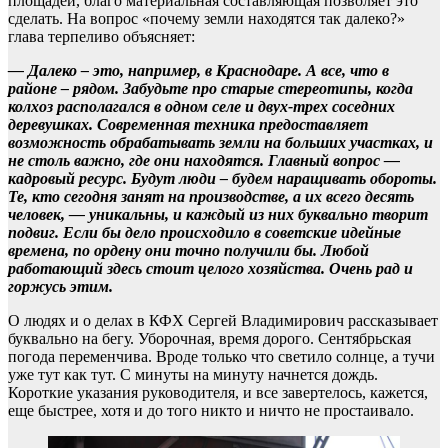
площадей, благо материальная составляющая позволяет это
сделать. На вопрос «почему земли находятся так далеко?»
глава терпеливо объясняет:
— Далеко – это, например, в Краснодаре. А все, что в
районе – рядом. Забудьте про старые стереотипы, когда
колхоз располагался в одном селе и двух-трех соседних
деревушках. Современная техника предоставляет
возможность обрабатывать земли на больших участках, и
не столь важно, где они находятся. Главный вопрос —
кадровый ресурс. Будут люди – будем наращивать обороты.
Те, кто сегодня занят на производстве, а их всего десять
человек, — уникальны, и каждый из них буквально творит
подвиг. Если бы дело происходило в советские идейные
времена, по ордену они точно получили бы. Любой
работающий здесь стоит целого хозяйства. Очень рад и
горжусь этим.
О людях и о делах в КФХ Сергей Владимирович рассказывает
буквально на бегу. Уборочная, время дорого. Сентябрьская
погода переменчива. Вроде только что светило солнце, а тучи
уже тут как тут. С минуты на минуту начнется дождь.
Короткие указания руководителя, и все завертелось, кажется,
еще быстрее, хотя и до того никто и ничто не простаивало.