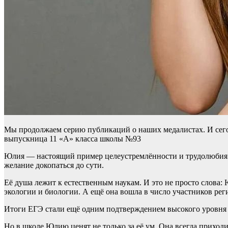
Мы продолжаем серию публикаций о наших медалистах. И сего
выпускница 11 «А» класса школы №93
Юлия — настоящий пример целеустремлённости и трудолюбия. В
желание докопаться до сути.
Её душа лежит к естественным наукам. И это не просто слов
экологии и биологии. А ещё она вошла в число участников ре
Итоги ЕГЭ стали ещё одним подтверждением высокого уровня зн
Но в школе Юлию ценят не только за её ум. Она всегда приход