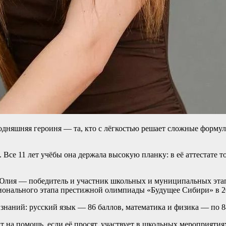
дняшняя героиня — та, кто с лёгкостью решает сложные форму
се 11 лет учёбы она держала высокую планку: в её аттестате т
а: Юлия — победитель и участник школьных и муниципальных эт
гионального этапа престижной олимпиады «Будущее Сибири» в 20
аний: русский язык — 86 баллов, математика и физика — по 84 б
ит на помощь, если её просят, участвует в школьных мероприяти