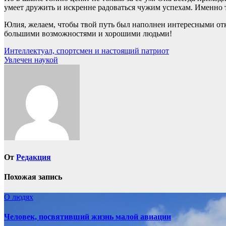
умеет дружить и искренне радоваться чужим успехам. Именно
Юлия, желаем, чтобы твой путь был наполнен интересными отк
большими возможностями и хорошими людьми!
Навигация
Интеллектуал, спортсмен и настоящий патриот
Увлечен наукой
по
записям
От
Редакция
Похожая запись
О людях
Человек, посвятивший жизнь малой авиации