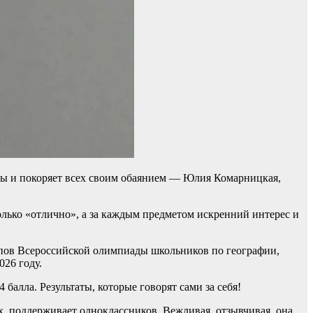
лы и покоряет всех своим обаянием — Юлия Комарницкая,
олько «отлично», а за каждым предметом искренний интерес и
апов Всероссийской олимпиады школьников по географии,
26 году.
алла. Результаты, которые говорят сами за себя!
ях, поддерживает одноклассников. Вежливая, отзывчивая, она