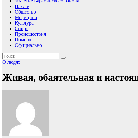
90-летие Барабинского района
Власть
Общество
Медицина
Культура
Спорт
Происшествия
Помошь
Официально
О людях
Живая, обаятельная и настоя