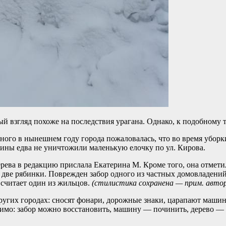
ый взгляд похоже на последствия урагана. Однако, к подобному
го в нынешнем году города пожаловалась, что во время уборки 
ины едва не уничтожили маленькую елочку по ул. Кирова.
рева в редакцию прислала Екатерина М. Кроме того, она отмети
 две рябинки. Поврежден забор одного из частных домовладений
считает один из жильцов.
(стилистика сохранена — прим. авто
ругих городах: сносят фонари, дорожные знаки, царапают машины
авимо: забор можно восстановить, машину — починить, дерево —