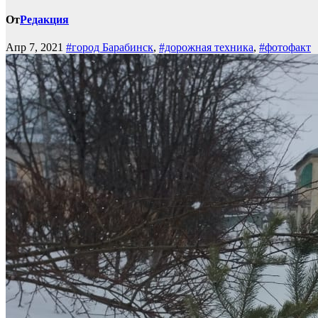
От
Редакция
Апр 7, 2021
#город Барабинск
,
#дорожная техника
,
#фотофакт