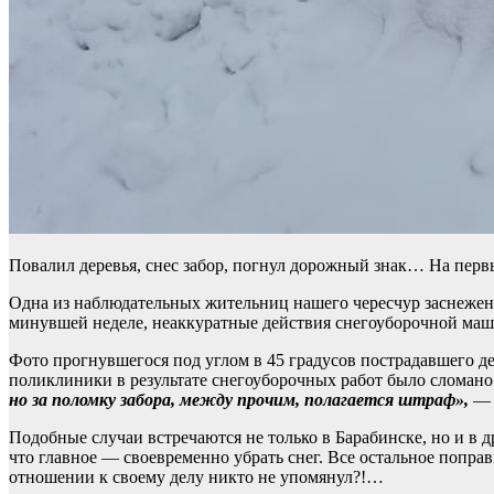
Повалил деревья, снес забор, погнул дорожный знак… На перв
Одна из наблюдательных жительниц нашего чересчур заснеженно
минувшей неделе, неаккуратные действия снегоуборочной маш
Фото прогнувшегося под углом в 45 градусов пострадавшего де
поликлиники в результате снегоуборочных работ было сломано
но за поломку забора, между прочим, полагается штраф»,
— 
Подобные случаи встречаются не только в Барабинске, но и в д
что главное — своевременно убрать снег. Все остальное попр
отношении к своему делу никто не упомянул?!…