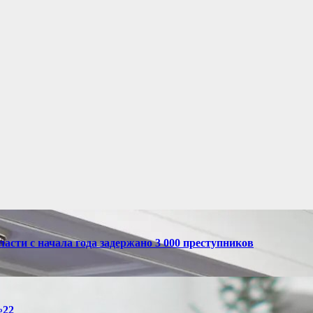
асти с начала года задержано 3 000 преступников
№22