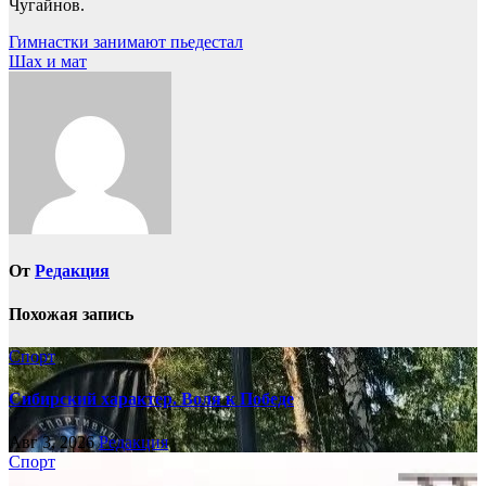
Чугайнов.
Навигация
Гимнастки занимают пьедестал
Шах и мат
по
записям
От
Редакция
Похожая запись
Спорт
Сибирский характер. Воля к Победе
Авг 3, 2026
Редакция
Спорт