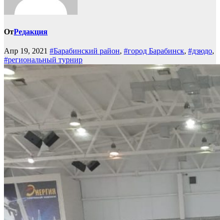
От
Редакция
Апр 19, 2021
#Барабинский район
,
#город Барабинск
,
#дзюдо
,
#региональный турнир