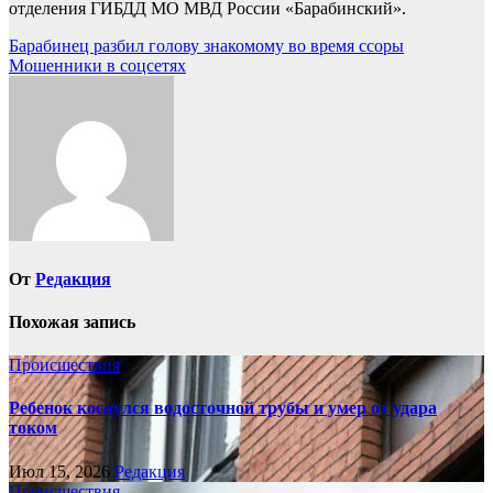
отделения ГИБДД МО МВД России «Барабинский».
Навигация
Барабинец разбил голову знакомому во время ссоры
Мошенники в соцсетях
по
записям
От
Редакция
Похожая запись
Происшествия
Ребенок коснулся водосточной трубы и умер от удара
током
Июл 15, 2026
Редакция
Происшествия