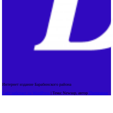
Интернет издание Барабинского района
Сайт работает на WordPress
|
Тема: Newsup, автор
Themeansar