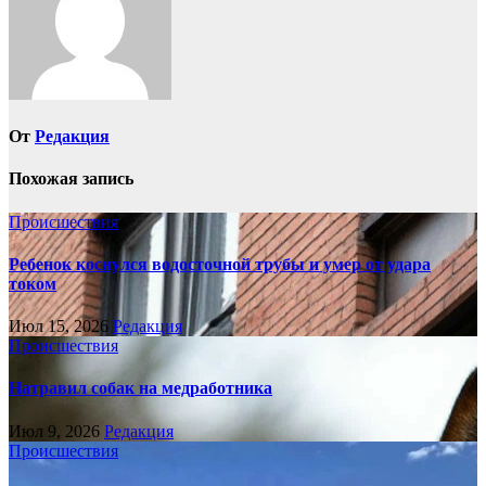
От
Редакция
Похожая запись
Происшествия
Ребенок коснулся водосточной трубы и умер от удара
током
Июл 15, 2026
Редакция
Происшествия
Натравил собак на медработника
Июл 9, 2026
Редакция
Происшествия