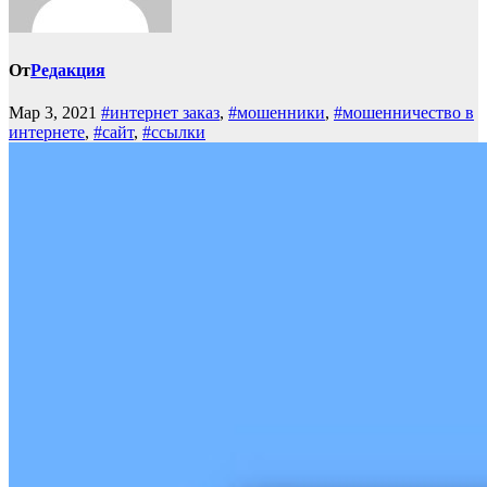
От
Редакция
Мар 3, 2021
#интернет заказ
,
#мошенники
,
#мошенничество в
интернете
,
#сайт
,
#ссылки