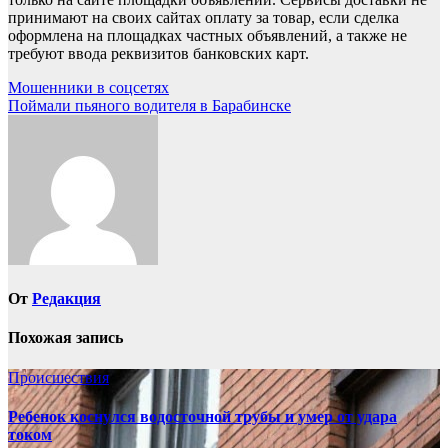
принимают на своих сайтах оплату за товар, если сделка
оформлена на площадках частных объявлений, а также не
требуют ввода реквизитов банковских карт.
Навигация
Мошенники в соцсетях
Поймали пьяного водителя в Барабинске
по
записям
От
Редакция
Похожая запись
Происшествия
Ребенок коснулся водосточной трубы и умер от удара
током