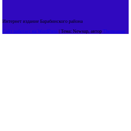
Интернет издание Барабинского района
Сайт работает на WordPress
|
Тема: Newsup, автор
Themeansar