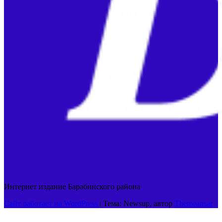
Интернет издание Барабинского района
Сайт работает на WordPress
|
Тема: Newsup, автор
Themeansar