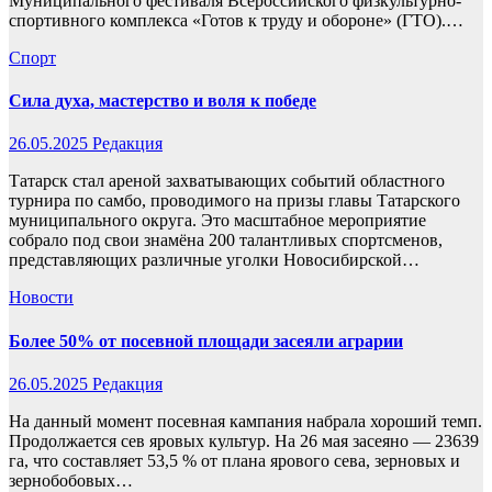
Муниципального фестиваля Всероссийского физкультурно-
спортивного комплекса «Готов к труду и обороне» (ГТО).…
Спорт
Сила духа, мастерство и воля к победе
26.05.2025
Редакция
Татарск стал ареной захватывающих событий областного
турнира по самбо, проводимого на призы главы Татарского
муниципального округа. Это масштабное мероприятие
собрало под свои знамёна 200 талантливых спортсменов,
представляющих различные уголки Новосибирской…
Новости
Более 50% от посевной площади засеяли аграрии
26.05.2025
Редакция
На данный момент посевная кампания набрала хороший темп.
Продолжается сев яровых культур. На 26 мая засеяно — 23639
га, что составляет 53,5 % от плана ярового сева, зерновых и
зернобобовых…