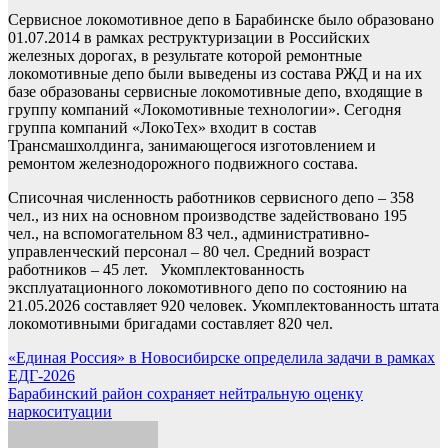
Сервисное локомотивное депо в Барабинске было образовано
01.07.2014 в рамках реструктуризации в Российских
железных дорогах, в результате которой ремонтные
локомотивные депо были выведены из состава РЖД и на их
базе образованы сервисные локомотивные депо, входящие в
группу компаний «Локомотивные технологии». Сегодня
группа компаний «ЛокоТех» входит в состав
Трансмашхолдинга, занимающегося изготовлением и
ремонтом железнодорожного подвижного состава.
Списочная численность работников сервисного депо – 358
чел., из них на основном производстве задействовано 195
чел., на вспомогательном 83 чел., административно-
управленческий персонал – 80 чел. Средний возраст
работников – 45 лет. Укомплектованность
эксплуатационного локомотивного депо по состоянию на
21.05.2026 составляет 920 человек. Укомплектованность штата
локомотивными бригадами составляет 820 чел.
Навигация
«Единая Россия» в Новосибирске определила задачи в рамках
ЕДГ-2026
по
Барабинский район сохраняет нейтральную оценку
записям
наркоситуации