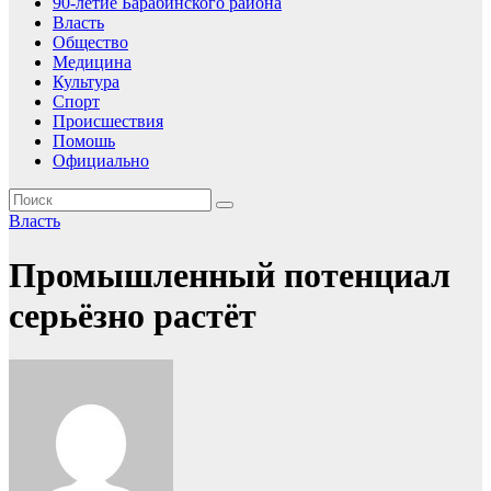
90-летие Барабинского района
Власть
Общество
Медицина
Культура
Спорт
Происшествия
Помошь
Официально
Власть
Промышленный потенциал
серьёзно растёт