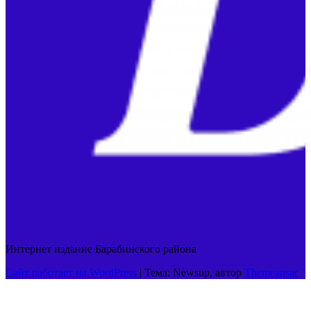
Интернет издание Барабинского района
Сайт работает на WordPress
|
Тема: Newsup, автор
Themeansar