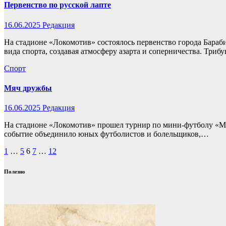
Первенство по русской лапте
16.06.2025
Редакция
На стадионе «Локомотив» состоялось первенство города Бараб
вида спорта, создавая атмосферу азарта и соперничества. Три
Спорт
Мяч дружбы
16.06.2025
Редакция
На стадионе «Локомотив» прошел турнир по мини-футболу «Мя
событие объединило юных футболистов и болельщиков,…
Пагинация
1
…
5
6
7
…
12
записей
Полезно