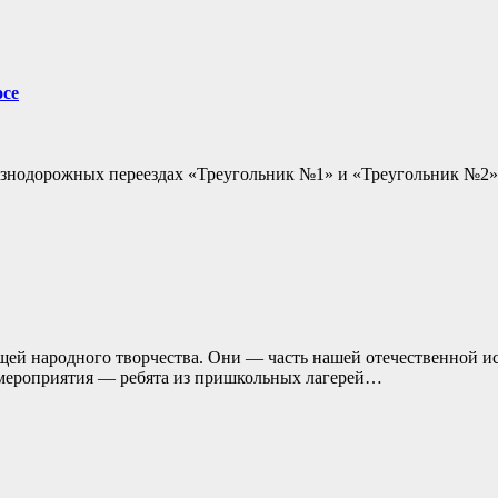
осе
елезнодорожных переездах «Треугольник №1» и «Треугольник №2»
й народного творчества. Они — часть нашей отечественной ис
мероприятия — ребята из пришкольных лагерей…