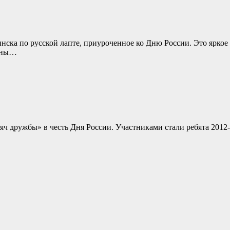
инска по русской лапте, приуроченное ко Дню России. Это ярко
буны…
ч дружбы» в честь Дня России. Участниками стали ребята 201