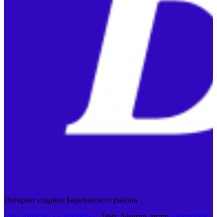
Интернет издание Барабинского района
Сайт работает на WordPress
|
Тема: Newsup, автор
Themeansar