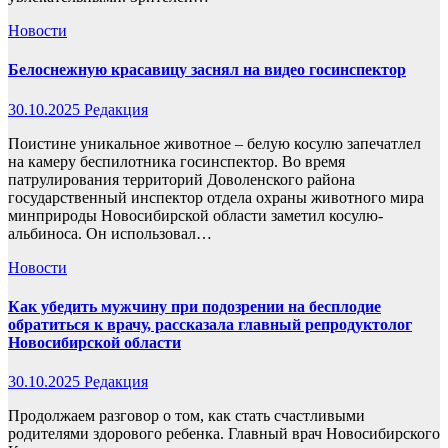
Новости
Белоснежную красавицу заснял на видео госинспектор
30.10.2025
Редакция
Поистине уникальное животное – белую косулю запечатлел
на камеру беспилотника госинспектор. Во время
патрулирования территорий Доволенского района
государственный инспектор отдела охраны животного мира
минприроды Новосибирской области заметил косулю-
альбиноса. Он использовал…
Новости
Как убедить мужчину при подозрении на бесплодие
обратиться к врачу, рассказала главный репродуктолог
Новосибирской области
30.10.2025
Редакция
Продолжаем разговор о том, как стать счастливыми
родителями здорового ребенка. Главный врач Новосибирского