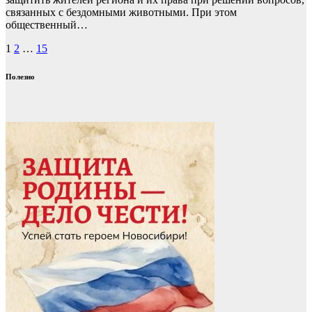
связанных с бездомными животными. При этом
общественный…
Пагинация
1
2
…
15
записей
Полезно