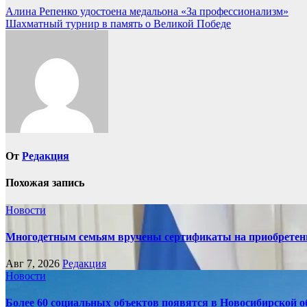
Навигация
Алина Репенко удостоена медальона «За профессионализм»
Шахматный турнир в память о Великой Победе
по
записям
От
Редакция
Похожая запись
Новости
Многодетным семьям вручены сертификаты на приобретен
Авг 7, 2026
Редакция
Новости
Более 60 социальных объектов появятся в Новосибирской о