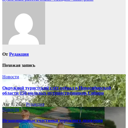
по
записям
От
Редакция
Похожая запись
Новости
Окружной туристский слёт собрал в Новосибирской
области 150 молодых путешественников Сибири
Авг 8, 2026
Редакция
Новости
Незащищенные участники дорожного движения