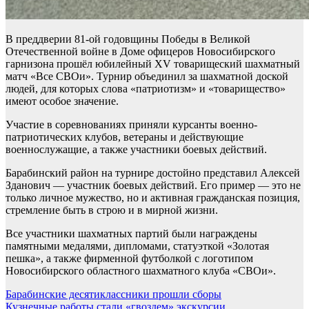
В преддверии 81-ой годовщины Победы в Великой
Отечественной войне в Доме офицеров Новосибирского
гарнизона прошёл юбилейный XV товарищеский шахматный
матч «Все СВОи». Турнир объединил за шахматной доской
людей, для которых слова «патриотизм» и «товарищество»
имеют особое значение.
Участие в соревнованиях приняли курсанты военно-
патриотических клубов, ветераны и действующие
военнослужащие, а также участники боевых действий.
Барабинский район на турнире достойно представил Алексей
Зданович — участник боевых действий. Его пример — это не
только личное мужество, но и активная гражданская позиция,
стремление быть в строю и в мирной жизни.
Все участники шахматных партий были награждены
памятными медалями, дипломами, статуэткой «Золотая
пешка», а также фирменной футболкой с логотипом
Новосибирского областного шахматного клуба «СВОи».
Навигация
Барабинские десятиклассники прошли сборы
Кузнечные работы стали «гвоздем» экскурсии