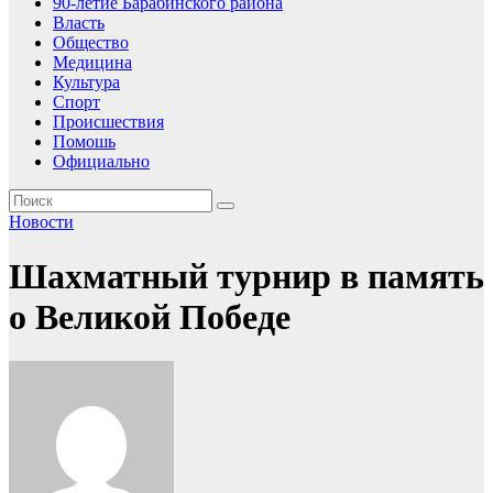
90-летие Барабинского района
Власть
Общество
Медицина
Культура
Спорт
Происшествия
Помошь
Официально
Новости
Шахматный турнир в память
о Великой Победе