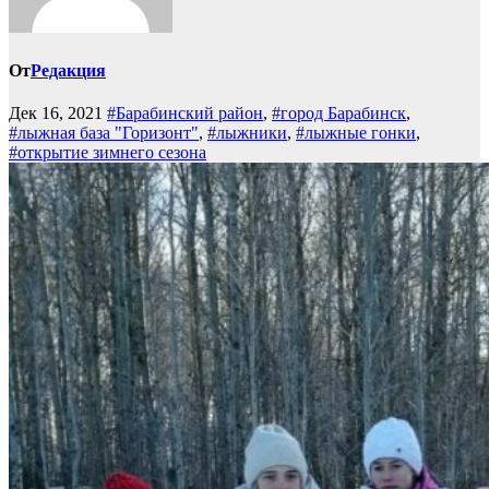
От
Редакция
Дек 16, 2021
#Барабинский район
,
#город Барабинск
,
#лыжная база "Горизонт"
,
#лыжники
,
#лыжные гонки
,
#открытие зимнего сезона