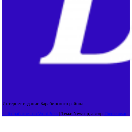
Интернет издание Барабинского района
Сайт работает на WordPress
|
Тема: Newsup, автор
Themeansar