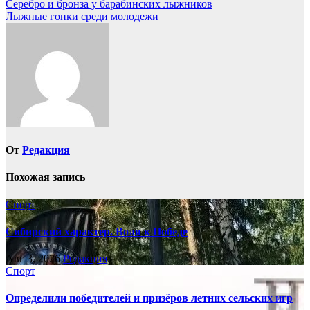
Навигация
Серебро и бронза у барабинских лыжников
Лыжные гонки среди молодежи
по
записям
От
Редакция
Похожая запись
Спорт
Сибирский характер. Воля к Победе
Авг 3, 2026
Редакция
Спорт
Определили победителей и призёров летних сельских игр