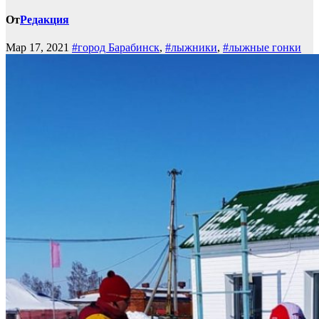
От
Редакция
Мар 17, 2021
#город Барабинск
,
#лыжники
,
#лыжные гонки