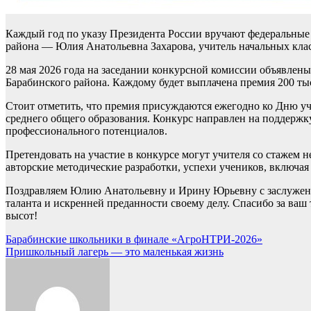
Каждый год по указу Президента России вручают федеральные 
района — Юлия Анатольевна Захарова, учитель начальных кла
28 мая 2026 года на заседании конкурсной комиссии объявлены
Барабинского района. Каждому будет выплачена премия 200 ты
Стоит отметить, что премия присуждаются ежегодно ко Дню уч
среднего общего образования. Конкурс направлен на поддержку
профессионального потенциалов.
Претендовать на участие в конкурсе могут учителя со стажем н
авторские методические разработки, успехи учеников, включа
Поздравляем Юлию Анатольевну и Ирину Юрьевну с заслуженно
таланта и искренней преданности своему делу. Спасибо за ва
высот!
Навигация
Барабинские школьники в финале «АгроНТРИ-2026»
Пришкольный лагерь — это маленькая жизнь
по
записям