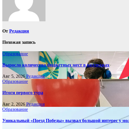
От
Редакция
Похожая запись
Образование
Выросло количество бюджетных мест в колледжах
Авг 5, 2026
Редакция
Образование
Итоги первого тура
Авг 2, 2026
Редакция
Образование
Уникальный «Поезд Победы» вызвал большой интерес у мо