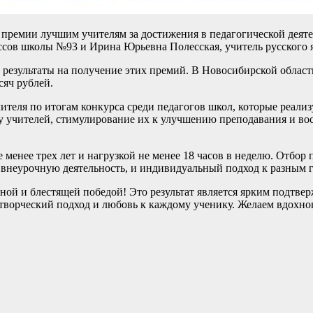
премии лучшим учителям за достижения в педагогической деятел
ссов школы №93 и Ирина Юрьевна Полесская, учитель русского 
 результаты на получение этих премий. В Новосибирской област
сяч рублей.
ителя по итогам конкурса среди педагогов школ, которые реали
 учителей, стимулирование их к улучшению преподавания и восп
е менее трех лет и нагрузкой не менее 18 часов в неделю. Отбо
я внеурочную деятельность, и индивидуальный подход к разным
й и блестящей победой! Это результат является ярким подтвер
ш творческий подход и любовь к каждому ученику. Желаем вдохн