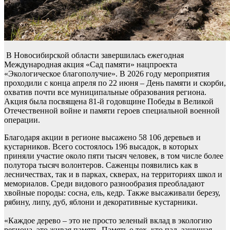
В Новосибирской области завершилась ежегодная
Международная акция «Сад памяти» нацпроекта
«Экологическое благополучие». В 2026 году мероприятия
проходили с конца апреля по 22 июня – День памяти и скорби,
охватив почти все муниципальные образования региона.
Акция была посвящена 81-й годовщине Победы в Великой
Отечественной войне и памяти героев специальной военной
операции.
Благодаря акции в регионе высажено 58 106 деревьев и
кустарников. Всего состоялось 196 высадок, в которых
приняли участие около пяти тысяч человек, в том числе более
полутора тысяч волонтеров. Саженцы появились как в
лесничествах, так и в парках, скверах, на территориях школ и
мемориалов. Среди видового разнообразия преобладают
хвойные породы: сосна, ель, кедр. Также высаживали березу,
рябину, липу, дуб, яблони и декоративные кустарники.
«Каждое дерево – это не просто зеленый вклад в экологию
региона, это живая память. Память о тех, кто пал, защищая