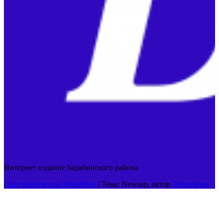
Интернет издание Барабинского района
Сайт работает на WordPress
|
Тема: Newsup, автор
Themeansar