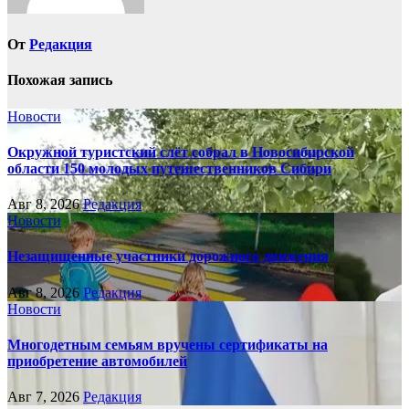
От
Редакция
Похожая запись
Новости
Окружной туристский слёт собрал в Новосибирской
области 150 молодых путешественников Сибири
Авг 8, 2026
Редакция
Новости
Незащищенные участники дорожного движения
Авг 8, 2026
Редакция
Новости
Многодетным семьям вручены сертификаты на
приобретение автомобилей
Авг 7, 2026
Редакция