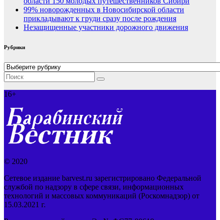
области 150 молодых путешественников Сибири
99% новорожденных в Новосибирской области
прикладывают к груди сразу после рождения
Незащищенные участники дорожного движения
Рубрики
Рубрики
16+
© 2020
Сетевое издание barvest.ru зарегистрировано Федеральной
службой по надзору в сфере связи, информационных
технологий и массовых коммуникаций (Роскомнадзор) от
15.03.2021 г.