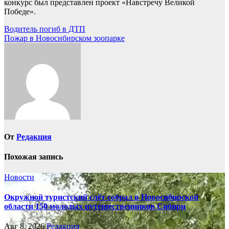
конкурс был представлен проект «Навстречу Великой
Победе».
Навигация
Водитель погиб в ДТП
Пожар в Новосибирском зоопарке
по
записям
От
Редакция
Похожая запись
Новости
Окружной туристский слёт собрал в Новосибирской
области 150 молодых путешественников Сибири
Авг 8, 2026
Редакция