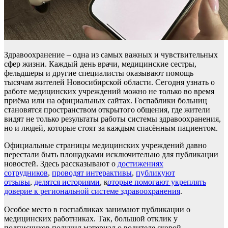
Здравоохранение – одна из самых важных и чувствительных
сфер жизни. Каждый день врачи, медицинские сестры,
фельдшеры и другие специалисты оказывают помощь
тысячам жителей Новосибирской области. Сегодня узнать о
работе медицинских учреждений можно не только во время
приёма или на официальных сайтах. Госпаблики больниц
становятся пространством открытого общения, где жители
видят не только результаты работы системы здравоохранения,
но и людей, которые стоят за каждым спасённым пациентом.
Официальные страницы медицинских учреждений давно
перестали быть площадками исключительно для публикации
новостей. Здесь рассказывают о
достижениях
сотрудников
,
проводят интерактивы
,
публикуют
отзывы
,
делятся историями
, к
оторые помогают укреплять
доверие к региональной системе здравоохранения
.
Особое место в госпабликах занимают публикации о
медицинских работниках. Так, большой отклик у
подписчиков получил материал о водителе скорой