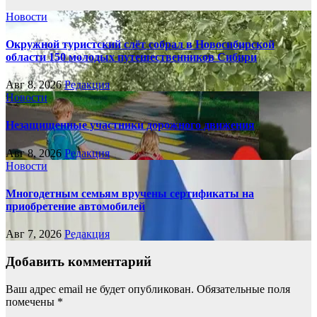
Новости
Окружной туристский слёт собрал в Новосибирской
области 150 молодых путешественников Сибири
Авг 8, 2026
Редакция
Новости
Незащищенные участники дорожного движения
Авг 8, 2026
Редакция
Новости
Многодетным семьям вручены сертификаты на
приобретение автомобилей
Авг 7, 2026
Редакция
Добавить комментарий
Ваш адрес email не будет опубликован.
Обязательные поля
помечены
*