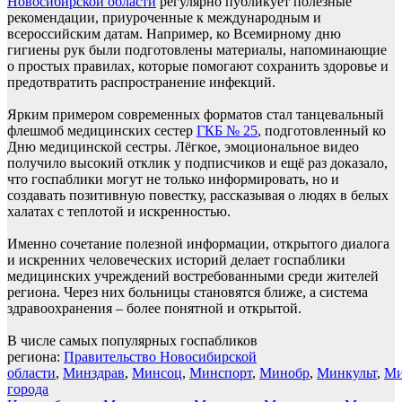
Новосибирской области
регулярно публикует полезные
рекомендации, приуроченные к международным и
всероссийским датам. Например, ко Всемирному дню
гигиены рук были подготовлены материалы, напоминающие
о простых правилах, которые помогают сохранить здоровье и
предотвратить распространение инфекций.
Ярким примером современных форматов стал танцевальный
флешмоб медицинских сестер
ГКБ № 25
, подготовленный ко
Дню медицинской сестры. Лёгкое, эмоциональное видео
получило высокий отклик у подписчиков и ещё раз доказало,
что госпаблики могут не только информировать, но и
создавать позитивную повестку, рассказывая о людях в белых
халатах с теплотой и искренностью.
Именно сочетание полезной информации, открытого диалога
и искренних человеческих историй делает госпаблики
медицинских учреждений востребованными среди жителей
региона. Через них больницы становятся ближе, а система
здравоохранения – более понятной и открытой.
В числе самых популярных госпабликов
региона:
Правительство Новосибирской
области
,
Минздрав
,
Минсоц
,
Минспорт
,
Минобр
,
Минкульт
,
Ми
города