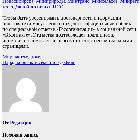
Новосибирска
,
Минприроды
,
Минтранс
,
Минсельхоз
,
Минрегп
молодёжной политики НСО
.
Чтобы быть уверенными в достоверности информации,
пользователи могут легко определить официальный паблик
по специальной отметке «Госорганизация» в социальной сети
«ВКонтакте». Эта метка подтверждает подлинность
источника и помогает не перепутать его с неофициальными
страницами.
Навигация
Мир вашему дому
Парад колясок и семейное дефиле
по
записям
От
Редакция
Похожая запись