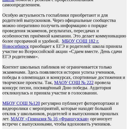
самоопределением.
Особую актуальность госпаблики приобретают и для
родителей выпускников. Через официальные сообщества
можно оперативно получить информацию о порядке
проведения экзаменов, результатах, пересдачах и
особенностях приёмной кампании. Это делает коммуникацию
более прозрачной и удобной.
МБОУ СОШ 182 г.
Новосибирск
приобщает к ЕГЭ и родителей: школа приняла
участие во Всероссийской акции «Сдаем вместе. День сдачи
ЕГЭ родителями».
Контент школьных пабликов не ограничивается только
экзаменами. Здесь появляются истории успеха учеников,
победы в олимпиадах и конкурсах, спортивные достижения и
творческие проекты. Так,
МАОУ СОШ № 222
провела
конкурс песни, посвящённый Дню победы. Аудитория
откликнулась и приняла участие в голосовании.
МБОУ СОШ №120
регулярно публикует фоторепортажи и
видеоролики с мероприятий, которые находят большой
отклик у школьников, родителей и выпускников прошлых
лет.
МАОУ «Гимназия № 16 «Французская»
организует
встречи с выпускниками, чтобы вдохновить учеников.