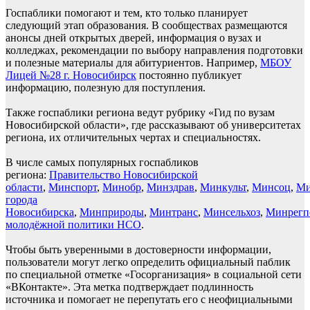
Госпаблики помогают и тем, кто только планирует
следующий этап образования. В сообществах размещаются
анонсы дней открытых дверей, информация о вузах и
колледжах, рекомендации по выбору направления подготовки
и полезные материалы для абитуриентов. Например,
МБОУ
Лицей №28 г. Новосибирск
постоянно публикует
информацию, полезную для поступления.
Также госпаблики региона ведут рубрику «Гид по вузам
Новосибирской области», где рассказывают об университетах
региона, их отличительных чертах и специальностях.
В числе самых популярных госпабликов
региона:
Правительство Новосибирской
области
,
Минспорт
,
Минобр
,
Минздрав
,
Минкульт
,
Минсоц
,
Ми
города
Новосибирска
,
Минприроды
,
Минтранс
,
Минсельхоз
,
Минрегп
молодёжной политики НСО
.
Чтобы быть уверенными в достоверности информации,
пользователи могут легко определить официальный паблик
по специальной отметке «Госорганизация» в социальной сети
«ВКонтакте». Эта метка подтверждает подлинность
источника и помогает не перепутать его с неофициальными