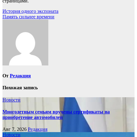
страницами.
Навигация
История одного экспоната
Память сильнее времени
по
записям
От
Редакция
Похожая запись
Новости
Многодетным семьям вручены сертификаты на
приобретение автомобилей
Авг 7, 2026
Редакция
Новости