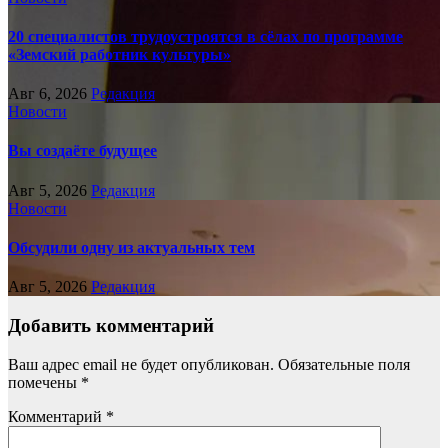
20 специалистов трудоустроятся в сёлах по программе
«Земский работник культуры»
Авг 6, 2026
Редакция
Новости
Вы создаёте будущее
Авг 5, 2026
Редакция
Новости
Обсудили одну из актуальных тем
Авг 5, 2026
Редакция
Добавить комментарий
Ваш адрес email не будет опубликован.
Обязательные поля
помечены
*
Комментарий
*