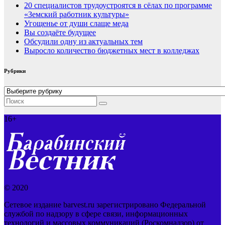
20 специалистов трудоустроятся в сёлах по программе
«Земский работник культуры»
Угощенье от души слаще меда
Вы создаёте будущее
Обсудили одну из актуальных тем
Выросло количество бюджетных мест в колледжах
Рубрики
Рубрики
16+
© 2020
Сетевое издание barvest.ru зарегистрировано Федеральной
службой по надзору в сфере связи, информационных
технологий и массовых коммуникаций (Роскомнадзор) от