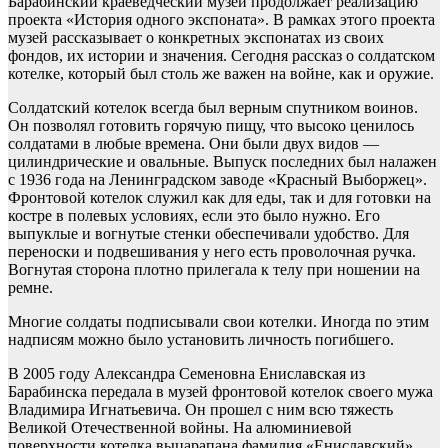
Барабинский краеведческий музей продолжает реализацию
проекта «История одного экспоната». В рамках этого проекта
музей рассказывает о конкретных экспонатах из своих
фондов, их истории и значения. Сегодня рассказ о солдатском
котелке, который был столь же важен на войне, как и оружие.
Солдатский котелок всегда был верным спутником воинов.
Он позволял готовить горячую пищу, что высоко ценилось
солдатами в любые времена. Они были двух видов —
цилиндрические и овальные. Выпуск последних был налажен
с 1936 года на Ленинградском заводе «Красный Выборжец».
Фронтовой котелок служил как для еды, так и для готовки на
костре в полевых условиях, если это было нужно. Его
выпуклые и вогнутые стенки обеспечивали удобство. Для
переноски и подвешивания у него есть проволочная ручка.
Вогнутая сторона плотно прилегала к телу при ношении на
ремне.
Многие солдаты подписывали свои котелки. Иногда по этим
надписям можно было установить личность погибшего.
В 2005 году Александра Семеновна Ениславская из
Барабинска передала в музей фронтовой котелок своего мужа
Владимира Игнатьевича. Он прошел с ним всю тяжесть
Великой Отечественной войны. На алюминиевой
поверхности котелка выцарапана фамилия «Ениславский».