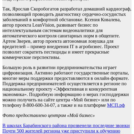
Так, Ярослав Скоробогатов разработал домашний кардиограф,
позволяющий проводить диагностику сердечно-сосудистых
заболеваний в комфортной обстановке. Ксения Ковалева,
автор проекта LeanVision, развивает бизнес по
интеллектуальным системам видеоналитики для
автоматического контроля санитарных норм в общепите.
Артем Зверев, автор проекта автономная ловушка для
вредителей – пример внедрения IT в агробизнес. Проект
позволит сократить пестициды и имеет прекрасные
коммерческие перспективы.
Большую роль в развитии предпринимательства играет
цифровизация. Активно работают государственные порталы,
многие меры поддержки предоставляются в онлайн-формате.
Поддержка предпринимателей осуществляется в регионе по
национальному проекту «Эффективная и конкурентная
экономика». Подробную информацию о мерах господдержки
можно получить на сайте центра «Мой бизнес» или по
телефону 8-800-600-34-07, а также и на платформе
МСП.рф
Фото предоставлено центром «Мой бизнес»
Навигация
В школах Барабинского района прозвенели последние звонки
Почти 500 жителей региона уже приступили к обучению