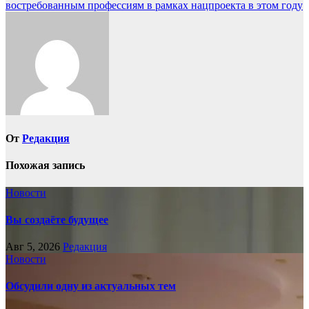
по
востребованным профессиям в рамках нацпроекта в этом году
записям
От
Редакция
Похожая запись
Новости
Вы создаёте будущее
Авг 5, 2026
Редакция
Новости
Обсудили одну из актуальных тем