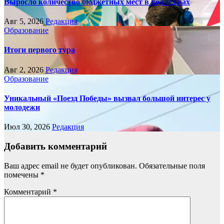
Выросло количество бюджетных мест в колледжах
Авг 5, 2026
Редакция
Образование
Итоги первого тура
Авг 2, 2026
Редакция
Образование
Уникальный «Поезд Победы» вызвал большой интерес у
молодежи
Июл 30, 2026
Редакция
Добавить комментарий
Ваш адрес email не будет опубликован.
Обязательные поля
помечены
*
Комментарий
*