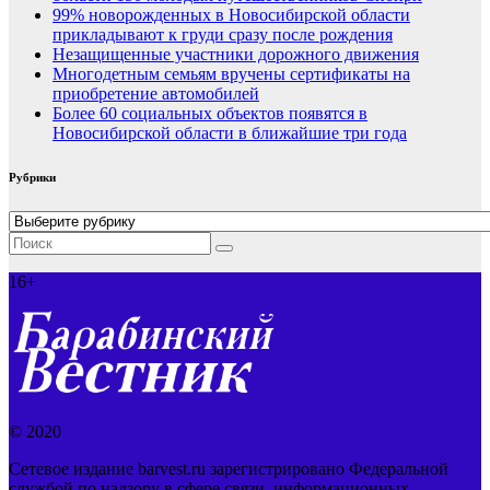
99% новорожденных в Новосибирской области
прикладывают к груди сразу после рождения
Незащищенные участники дорожного движения
Многодетным семьям вручены сертификаты на
приобретение автомобилей
Более 60 социальных объектов появятся в
Новосибирской области в ближайшие три года
Рубрики
Рубрики
16+
© 2020
Сетевое издание barvest.ru зарегистрировано Федеральной
службой по надзору в сфере связи, информационных