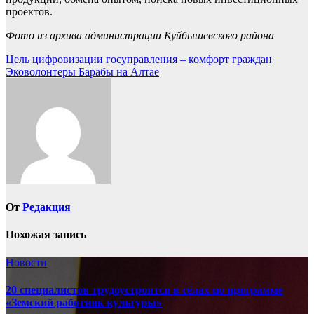
проектов.
Фото из архива администрации Куйбышевского района
Навигация
Цель цифровизации госуправления – комфорт граждан
Эковолонтеры Барабы на Алтае
по
записям
От
Редакция
Похожая запись
Новости
20 специалистов трудоустроятся в сёлах по программе
«Земский работник культуры»