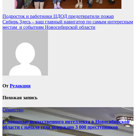
Навигация
Подросток и работники ЦДОД предотвратили пожар
Сибирь Здесь – ваш главный навигатор по самым интересным
по
местам и событиям Новосибирской области
записям
От
Редакция
Похожая запись
Общество
С помощью искусственного интеллекта в Новосибирской
области с начала года задержано 3 000 преступников