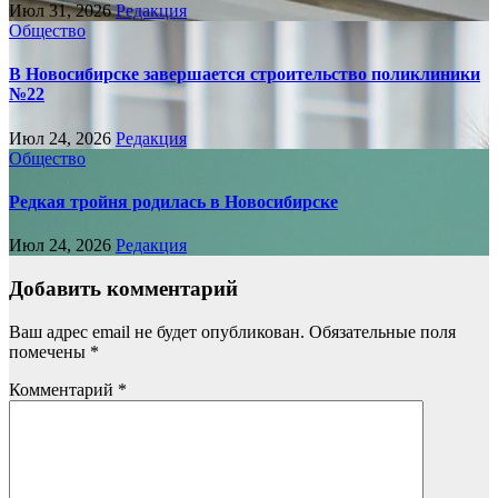
Июл 31, 2026
Редакция
Общество
В Новосибирске завершается строительство поликлиники
№22
Июл 24, 2026
Редакция
Общество
Редкая тройня родилась в Новосибирске
Июл 24, 2026
Редакция
Добавить комментарий
Ваш адрес email не будет опубликован.
Обязательные поля
помечены
*
Комментарий
*