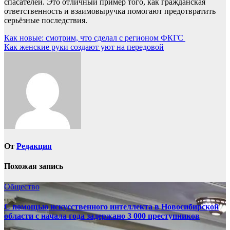
спасателей. Это отличный пример того, как гражданская
ответственность и взаимовыручка помогают предотвратить
серьёзные последствия.
Навигация
Как новые: смотрим, что сделал с регионом ФКГС ⁣
Как женские руки создают уют на передовой
по
записям
От
Редакция
Похожая запись
Общество
С помощью искусственного интеллекта в Новосибирской
области с начала года задержано 3 000 преступников