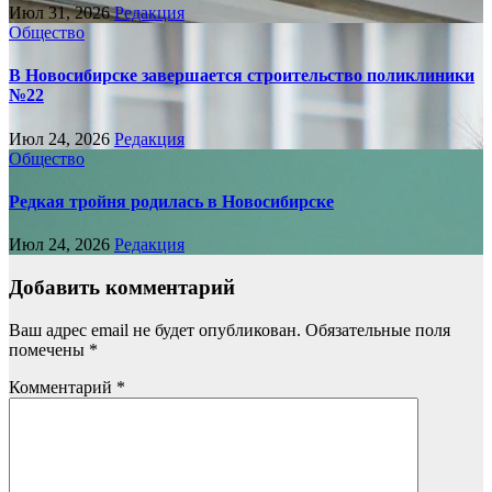
Июл 31, 2026
Редакция
Общество
В Новосибирске завершается строительство поликлиники
№22
Июл 24, 2026
Редакция
Общество
Редкая тройня родилась в Новосибирске
Июл 24, 2026
Редакция
Добавить комментарий
Ваш адрес email не будет опубликован.
Обязательные поля
помечены
*
Комментарий
*