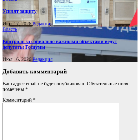
Усилят защиту
Июл 17, 2026
Редакция
Власть
Контроль за социально важными объектами ведут
депутаты Госдумы
Июл 16, 2026
Редакция
Добавить комментарий
Ваш адрес email не будет опубликован.
Обязательные поля
помечены
*
Комментарий
*