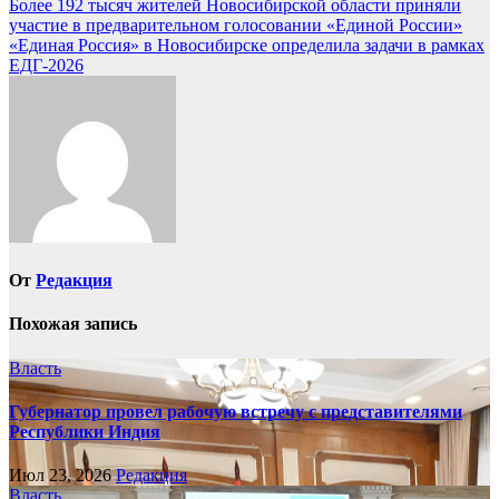
Навигация
Более 192 тысяч жителей Новосибирской области приняли
участие в предварительном голосовании «Единой России»
по
«Единая Россия» в Новосибирске определила задачи в рамках
записям
ЕДГ-2026
От
Редакция
Похожая запись
Власть
Губернатор провел рабочую встречу с представителями
Республики Индия
Июл 23, 2026
Редакция
Власть