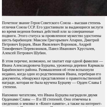
Почетное звание Героя Советского Союза – высшая степень
отличия Союза ССР. Его удостаивали за выдающиеся заслуги
во время ведения боевых действий или за совершенные
подвиги. Этого статуса за проявленное мужество удостоены
шесть барабинцев: Максим Григорьевич Апарин, Дмитрий
Петрович Бурцев, Иван Яковлевич Воронков, Андрей
Тимофеевич Перевозников, Павел Иванович Хрусталев,
Алексей Петрович Шубин.
В этом перечне, возможно, не хватает еще одной фамилии —
Ивана Александровича Бурцева, уроженца деревни Кармакла
Барабинского района. Размышления об этом вспыхнули
недавно, когда один из родственников Ивана, перебирая его
документы, обнаружил представление о правительственной
награде, которая не была вручена Бурцеву — Орден Славы I
степени.
Напомню читателям, что Ивана Бурцева наградили двумя
Орденами Славы — II и III степеней. Они отмечены в
сведениях о земляке в «Книге памяти», а также на интернет-