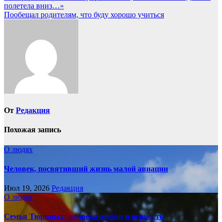
полетела вниз…»
по
Пообещал родителям, что буду хорошо учиться
записям
От
Редакция
Похожая запись
О людях
Человек, посвятивший жизнь малой авиации
Июл 19, 2026
Редакция
О людях
Семья Тюриных: полвека любви и верности