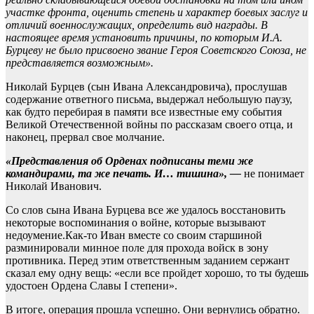
участке фронта, оценить степень и характер боевых заслуг и
отличий военнослужащих, определить вид награды. В
настоящее время установить причины, по которым И.А.
Бурцеву не было присвоено звание Героя Советского Союза, не
представляется возможным».
Николай Бурцев (сын Ивана Александровича), прослушав
содержание ответного письма, выдержал небольшую паузу,
как будто перебирая в памяти все известные ему события
Великой Отечественной войны по рассказам своего отца, и
наконец, прервал свое молчание.
«Представления об Орденах подписаны теми же
командирами, та же печать. И… тишина», —
не понимает
Николай Иванович.
Со слов сына Ивана Бурцева все же удалось восстановить
некоторые воспоминания о войне, которые вызывают
недоумение.Как-то Иван вместе со своим старшиной
разминировали минное поле для прохода войск в зону
противника. Перед этим ответственным заданием сержант
сказал ему одну вещь: «если все пройдет хорошо, то ты будешь
удостоен Ордена Славы I степени».
В итоге, операция прошла успешно. Они вернулись обратно.