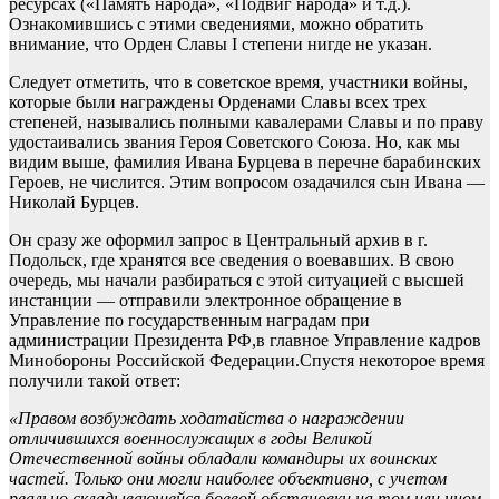
ресурсах («Память народа», «Подвиг народа» и т.д.).
Ознакомившись с этими сведениями, можно обратить
внимание, что Орден Славы I степени нигде не указан.
Следует отметить, что в советское время, участники войны,
которые были награждены Орденами Славы всех трех
степеней, назывались полными кавалерами Славы и по праву
удостаивались звания Героя Советского Союза. Но, как мы
видим выше, фамилия Ивана Бурцева в перечне барабинских
Героев, не числится. Этим вопросом озадачился сын Ивана —
Николай Бурцев.
Он сразу же оформил запрос в Центральный архив в г.
Подольск, где хранятся все сведения о воевавших. В свою
очередь, мы начали разбираться с этой ситуацией с высшей
инстанции — отправили электронное обращение в
Управление по государственным наградам при
администрации Президента РФ,в главное Управление кадров
Минобороны Российской Федерации.Спустя некоторое время
получили такой ответ:
«Правом возбуждать ходатайства о награждении
отличившихся военнослужащих в годы Великой
Отечественной войны обладали командиры их воинских
частей. Только они могли наиболее объективно, с учетом
реально складывающейся боевой обстановки на том или ином