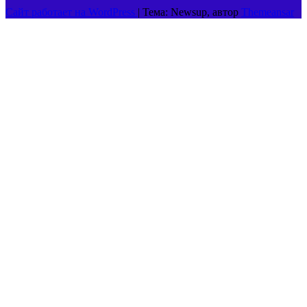
Сайт работает на WordPress
|
Тема: Newsup, автор
Themeansar