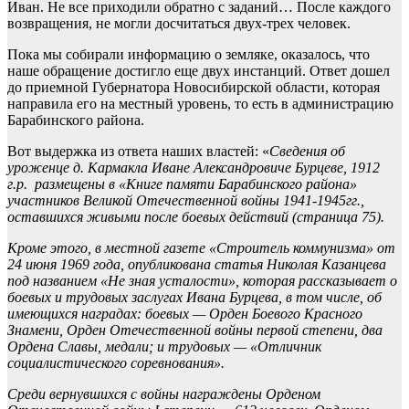
Иван. Не все приходили обратно с заданий… После каждого
возвращения, не могли досчитаться двух-трех человек.
Пока мы собирали информацию о земляке, оказалось, что
наше обращение достигло еще двух инстанций. Ответ дошел
до приемной Губернатора Новосибирской области, которая
направила его на местный уровень, то есть в администрацию
Барабинского района.
Вот выдержка из ответа наших властей: «
Сведения об
уроженце д. Кармакла Иване Александровиче Бурцеве, 1912
г.р. размещены в «Книге памяти Барабинского района»
участников Великой Отечественной войны 1941-1945гг.,
оставшихся живыми после боевых действий (страница 75).
Кроме этого, в местной газете «Строитель коммунизма» от
24 июня 1969 года, опубликована статья Николая Казанцева
под названием «Не зная усталости», которая рассказывает о
боевых и трудовых заслугах Ивана Бурцева, в том числе, об
имеющихся наградах: боевых — Орден Боевого Красного
Знамени, Орден Отечественной войны первой степени, два
Ордена Славы, медали; и трудовых — «Отличник
социалистического соревнования».
Среди вернувшихся с войны награждены Орденом