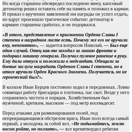
Но когда старшина обезвредил последнюю мину, капсовый
детонатор решил оставить себе на память и положил в карман.
И приказ о вручении заявленной им награды он успел отдать,
но вдруг произошло трагическое событие: детонатор в
кармане старшины сработал, и он подорвался.
«В итоге, представление о присвоении Ордена Славы I
степени в наградном листе есть. Почему же его не вручили
ему, непонятно»,
— задается вопросом Николай
. — Был еще
один случай. Отец как-то заходил за линию фронта и
подорвал машину генерала. Получил пулевое ранение в руку.
Ему дали отпуск и положили в медсанбат. Обещали за
боевые заслуги наградить Орденом Славы I степени, но в
итоге вручили Орден Красного Знамени. Получается, он не
героический был?».
В колхозе Иван Бурцев постоянно ходил в передовиках. Ловко
совмещал работу бригадира и плотника, пас скот. Везде у него
сохранялись чистота и порядок. Хозяйственным был
мужчиной, крепким, высоким — под метр восемьдесят.
Перед атаками для разминирования полей, под
непрекращающимся обстрелом врага, Иван полз всегда самый
первый, а молодежь за собой вел. «
Не подымайтесь, землю
носом ройте, но ползите», —
все времятвердил ребятам