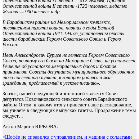
Отечественной войны I степени — 612 человек, Орденом
Отечественной войны II степени -1722 человека, медалью
Жукова — 900 человек и др.
В Барабинском районе на Мемориальном комплексе,
посвященном памяти воинов, павших в годы Великой
Отечественной войны 1941-1945гг, установлены бюсты
шести барабинским Героям Советского Союза и Герою
России.
Иван Александрович Бурцев не является Героем Советского
Союза, поэтому его бюст на Мемориале Славы не установлен.
Решение об установке мемориальных досок и бюстов
принимают Советы депутатов муниципального образования
того населенного пункта, в котором родился и жил
гражданин, предлагаемый к увековечиванию».
Значит, нашей следующей инстанцией является Совет
депутатов Новочановского сельского совета Барабинского
района.О том, к какому итогу приведет наше расследование,
вы узнаете в следующих выпусках газеты. Продолжение темы
следует…
Автор Марина ЮРКОВА.
Навигация
«Шофёр не справился с управлением, и машина с солдатами