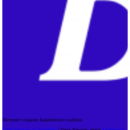
Интернет издание Барабинского района
Сайт работает на WordPress
|
Тема: Newsup, автор
Themeansar