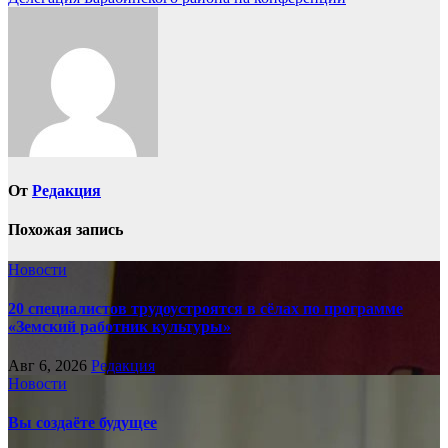
по
записям
От
Редакция
Похожая запись
Новости
20 специалистов трудоустроятся в сёлах по программе
«Земский работник культуры»
Авг 6, 2026
Редакция
Новости
Вы создаёте будущее