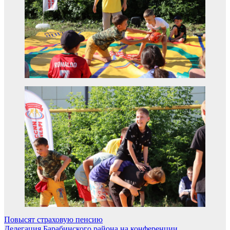
Навигация
Повысят страховую пенсию
Делегация Барабинского района на конференции